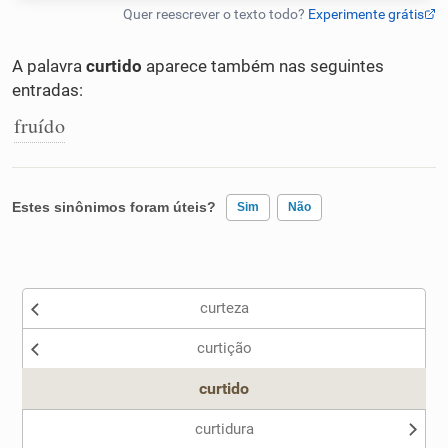
Humanizador de IA
A palavra
curtido
aparece também nas seguintes
entradas:
fruído
Cata-letras
Conexões
Estes sinônimos foram úteis?
Sim
Não
Caça-palavras
Existem sinônimos incorretos
curteza
Nenhum dos sinônimos apresentados me ajudou
curtição
Outro
Dicionário
curtido
Sinônimos
curtidura