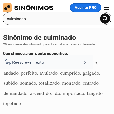
Assinar PRO
MENU
Sinônimo de culminado
20 sinônimos de culminado
para 1 sentido da palavra
culminado
:
Que chegou a um ponto específico:
atingido
completado
avançado
chegado
Reescrever Texto
,
,
,
,
1
andado
perfeito
avultado
cumprido
galgado
,
,
,
,
,
Resumir Texto
subido
somado
totalizado
montado
entrado
,
,
,
,
,
Corrigir Texto
demandado
ascendido
ido
importado
tangido
,
,
,
,
,
topetado
.
Detector de IA