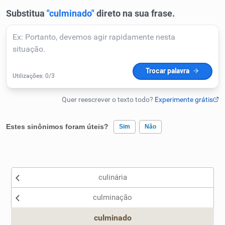
Humanizador de IA
Cata-letras
Conexões
Caça-palavras
Estes sinônimos foram úteis?
Sim
Não
Existem sinônimos incorretos
culinária
Nenhum dos sinônimos apresentados me ajudou
Dicionário
culminação
Outro
Sinônimos
culminado