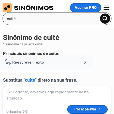
Assinar PRO
MENU
Sinônimo de cuité
1 sinônimo
da palavra
cuité
:
Principais sinônimos de cuité:
quejando
Reescrever Texto
.
1
Resumir Texto
Corrigir Texto
Detector de IA