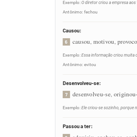
Exemplo:
O diretor criou a empresa aos 
Antônimo: fechou
Causou:
causou
motivou
provoc
,
,
6
Exemplo:
Essa informação criou muita 
Antônimo: evitou
Desenvolveu-se:
desenvolveu-se
originou
,
7
Exemplo:
Ele criou-se sozinho, porque n
Passou a ter: