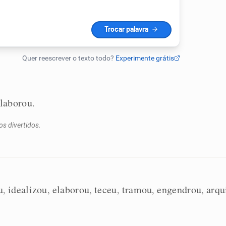
laborou
.
os divertidos.
u
idealizou
elaborou
teceu
tramou
engendrou
arqu
,
,
,
,
,
,