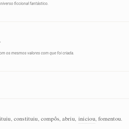
niverso ficcional fantástico.
.
 com os mesmos valores com que foi criada.
ituiu
constituiu
compôs
abriu
iniciou
fomentou
,
,
,
,
,
.