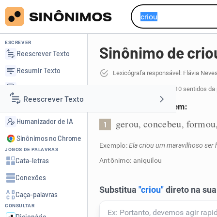
ESCREVER
Sinônimo de crio
Reescrever Texto
Resumir Texto
Lexicógrafa responsável: Flávia Neve
Corrigir Texto
65 sinônimos de criou
para 10 sentidos da
Reescrever Texto
Detector de IA
Deu existência e origem:
Humanizador de IA
gerou
concebeu
formou
,
,
1
Resumir Texto
Sinônimos no Chrome
Exemplo:
Ela criou um maravilhoso ser
JOGOS DE PALAVRAS
Corrigir Texto
Cata-letras
Antônimo: aniquilou
Conexões
Detector de IA
Caça-palavras
CONSULTAR
Humanizador de IA
Dicionário