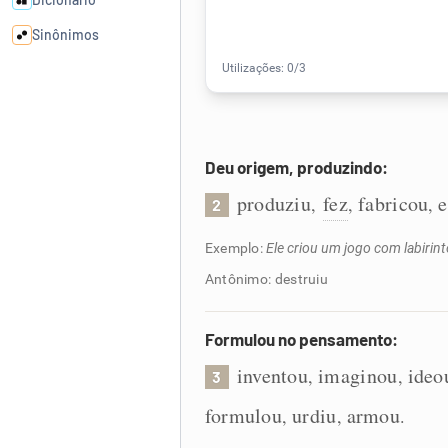
Sinônimos
Cata-letras
Conexões
Deu origem, produzindo:
produziu
fez
fabricou
e
,
,
,
2
Caça-palavras
Exemplo:
Ele criou um jogo com labirint
Antônimo: destruiu
Dicionário
Formulou no pensamento:
inventou
imaginou
ideo
,
,
Sinônimos
3
formulou
urdiu
armou
,
,
.