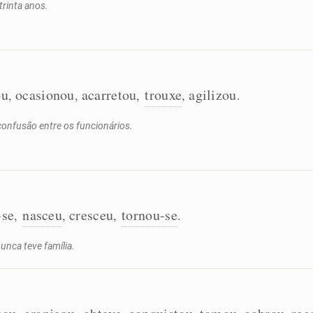
trinta anos.
ou
ocasionou
acarretou
trouxe
agilizou
,
,
,
,
.
confusão entre os funcionários.
-se
nasceu
cresceu
tornou-se
,
,
,
.
unca teve família.