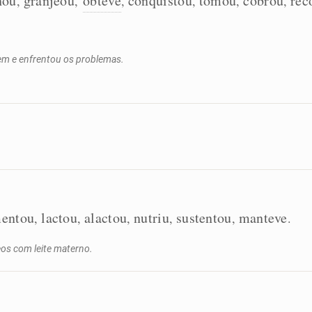
hou
granjeou
obteve
conquistou
tomou
cobrou
rec
,
,
,
,
,
,
gem e enfrentou os problemas.
mentou
lactou
alactou
nutriu
sustentou
manteve
,
,
,
,
,
.
os com leite materno.