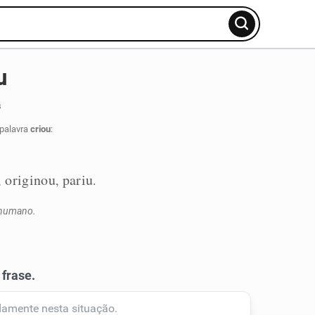
u
s
 palavra
criou
:
originou
pariu
,
,
.
 humano.