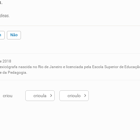
u
.
deas.
m
Não
e 2018
ados me ajudou
lexicógrafa nascida no Rio de Janeiro e licenciada pela Escola Superior de Educaçã
 e da Pedagogia.
criou
crioula
crioulo