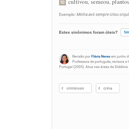
cultivou
semeou
planto
,
,
10
Exemplo:
Minha avó sempre criou orquí
Estes sinônimos foram úteis?
Si
Existem sinônimos incorretos
Revisão por
Flávia Neves
em junho d
Nenhum dos sinônimos apresent
Professora de português, revisora e 
Portugal (2005). Atua nas áreas da Didática
Outro
criminoso
crina