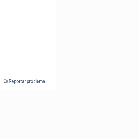
Reportar problema
Consultar
Escrev
Dicionário
Reescre