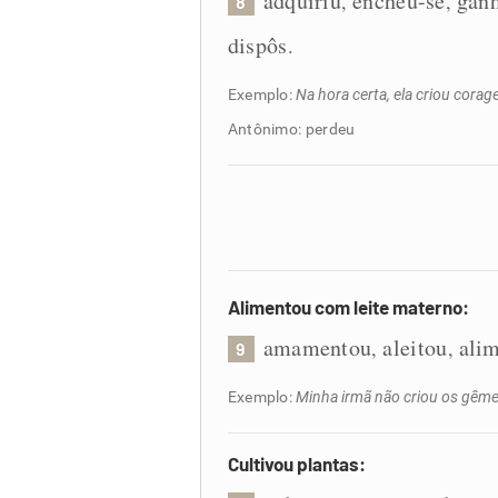
adquiriu
encheu-se
gan
,
,
8
dispôs
.
Exemplo:
Na hora certa, ela criou cora
Antônimo: perdeu
Alimentou com leite materno:
amamentou
aleitou
ali
,
,
9
Exemplo:
Minha irmã não criou os gême
Cultivou plantas: