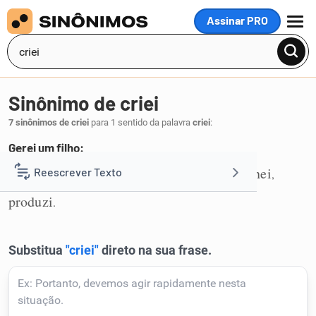
Assinar PRO
MENU
Sinônimo de criei
7 sinônimos de criei
para 1 sentido da palavra
criei
:
Gerei um filho:
tive
pari
concebi
gerei
procriei
originei
Reescrever Texto
,
,
,
,
,
,
1
produzi
.
Resumir Texto
Corrigir Texto
Detector de IA