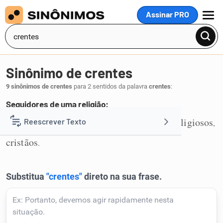
Assinar PRO
MENU
Sinônimo de crentes
9 sinônimos de crentes
para 2 sentidos da palavra
crentes
:
Seguidores de uma religião:
fiéis
rebanho
católicos
seguidores
religiosos
Reescrever Texto
,
,
,
,
,
1
cristãos
.
Resumir Texto
Corrigir Texto
Detector de IA