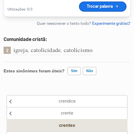
Humanizador de IA
Comunidade cristã:
Cata-letras
igreja
catolicidade
catolicismo
,
,
.
2
Conexões
Estes sinônimos foram úteis?
Sim
Não
Caça-palavras
Existem sinônimos incorretos
crendice
Nenhum dos sinônimos apresentados me ajudou
Dicionário
crente
Outro
Sinônimos
crentes