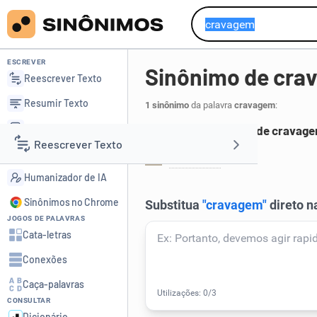
ESCREVER
Sinônimo de cra
Reescrever Texto
Resumir Texto
1 sinônimo
da palavra
cravagem
:
Corrigir Texto
Principais sinônimos de cravag
Reescrever Texto
Detector de IA
cravação
.
1
Humanizador de IA
Resumir Texto
Sinônimos no Chrome
JOGOS DE PALAVRAS
Corrigir Texto
Cata-letras
Conexões
Detector de IA
Caça-palavras
CONSULTAR
Humanizador de IA
Dicionário