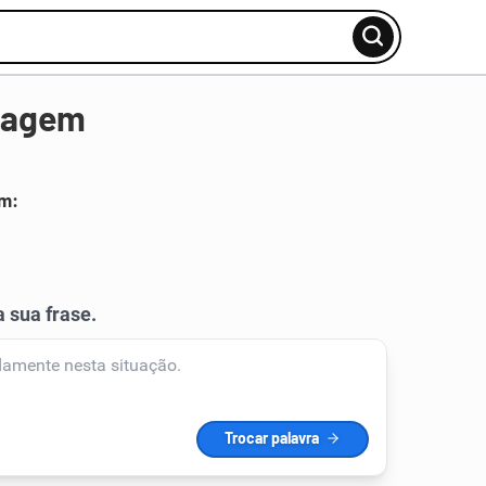
vagem
em: