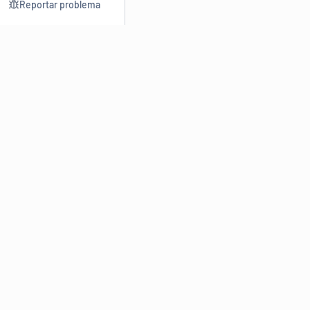
Reportar problema
Consultar
Escrev
Dicionário
Reescre
Sinônimos
Parafra
Conjugação
Corrigir
Antônimos
Resumir
O
Dicionário Online de Sinônimos
é parte do
Dicio.com.br
e
conta com mais de 30 mil sinônimos de palavras e de expressões
em português do Brasil.