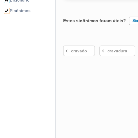
Sinônimos
Estes sinônimos foram úteis?
Si
Cata-letras
Existem sinônimos incorretos
Conexões
cravado
cravadura
Nenhum dos sinônimos apresent
Caça-palavras
Outro
Dicionário
Sinônimos