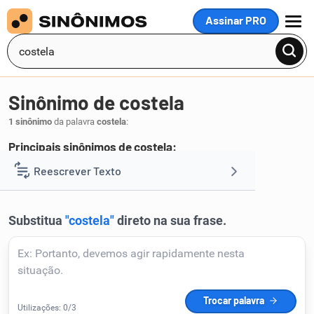
Assinar PRO
MENU
Sinônimo de costela
1 sinônimo
da palavra
costela
:
Principais sinônimos de costela:
costeleta
Reescrever Texto
.
1
Resumir Texto
Corrigir Texto
Detector de IA