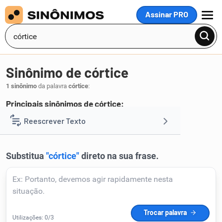
Assinar PRO
MENU
Sinônimo de córtice
1 sinônimo
da palavra
córtice
:
Principais sinônimos de córtice:
córtex
Reescrever Texto
.
1
Resumir Texto
Corrigir Texto
Detector de IA