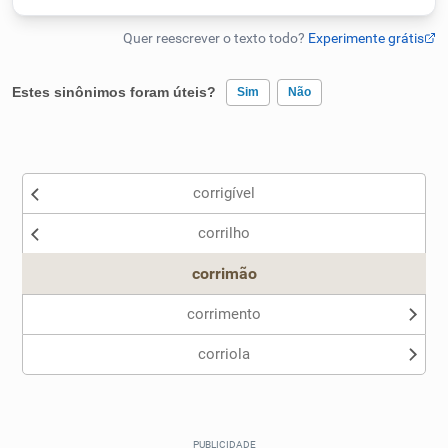
Humanizador de IA
Estes sinônimos foram úteis?
Sim
Não
Cata-letras
Existem sinônimos incorretos
Conexões
corrigível
Nenhum dos sinônimos apresentados me ajudou
corrilho
Outro
Caça-palavras
corrimão
corrimento
corriola
Dicionário
Sinônimos