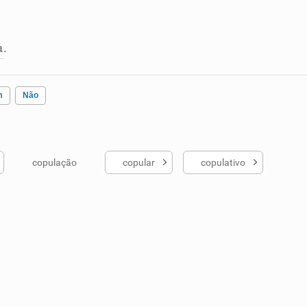
a
.
m
Não
copulação
copular
copulativo
ados me ajudou