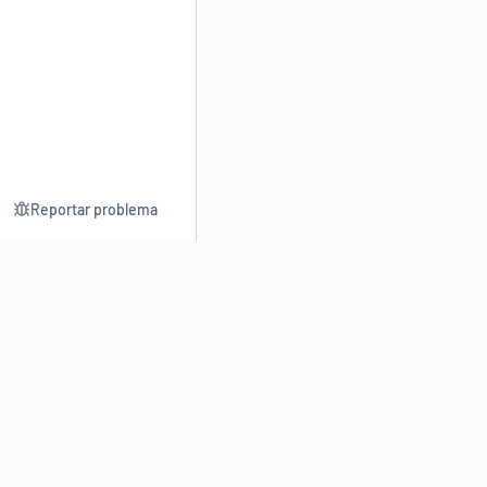
Reportar problema
Consultar
Escrev
Dicionário
Reescre
Sinônimos
Parafra
Conjugação
Corrigir