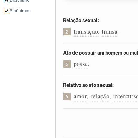
Sinônimos
Relação sexual:
Cata-letras
transação
transa
,
.
2
Conexões
Ato de possuir um homem ou mul
posse
.
Caça-palavras
3
Relativo ao ato sexual:
amor
relação
intercurs
,
,
4
Dicionário
Sinônimos