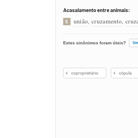
Acasalamento entre animais:
união
cruzamento
cruz
,
,
5
Estes sinônimos foram úteis?
Si
Existem sinônimos incorretos
coproprietário
cópula
Nenhum dos sinônimos apresent
Outro