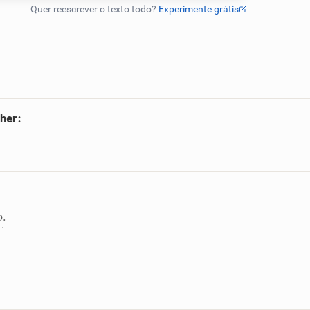
her:
o
.