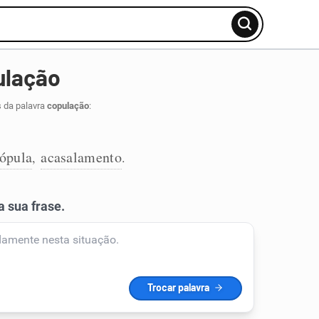
ulação
s da palavra
copulação
:
ópula
acasalamento
,
.