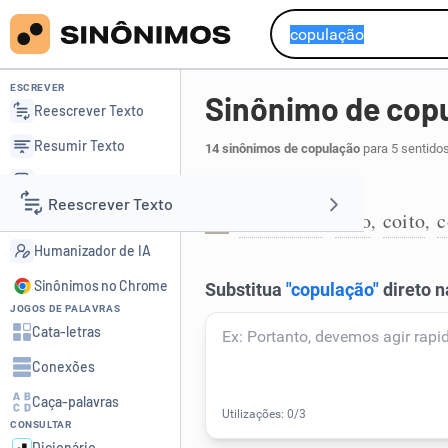
ESCREVER
Sinônimo de cop
Reescrever Texto
Resumir Texto
14 sinônimos de copulação
para 5 sentido
Corrigir Texto
Relação sexual:
Reescrever Texto
Detector de IA
ato sexual
sexo
coito
c
,
,
,
1
Humanizador de IA
Resumir Texto
Sinônimos no Chrome
JOGOS DE PALAVRAS
Corrigir Texto
Cata-letras
Conexões
Detector de IA
Caça-palavras
CONSULTAR
Humanizador de IA
Dicionário