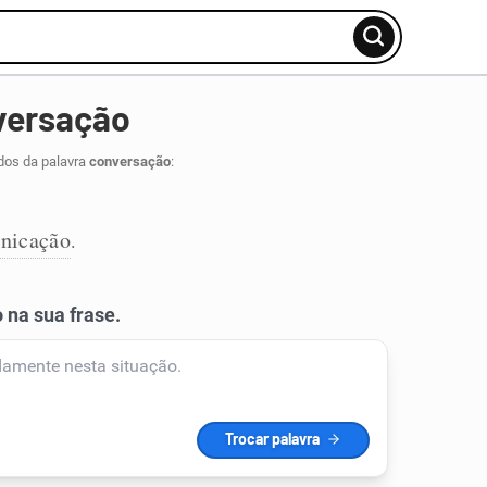
versação
dos da palavra
conversação
:
nicação
.