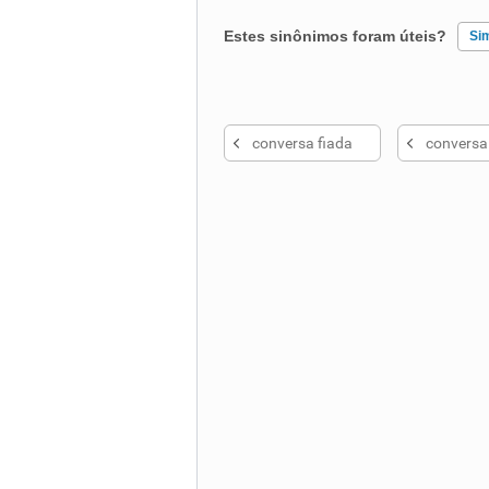
Estes sinônimos foram úteis?
Si
Existem sinônimos incorretos
conversa fiada
conversa
Nenhum dos sinônimos apresent
Outro