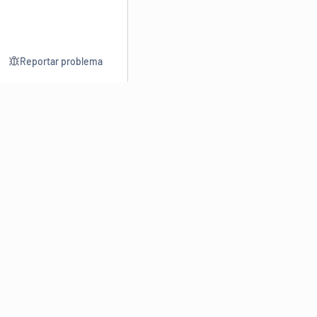
Reportar problema
Consultar
Escrev
Dicionário
Reescre
Sinônimos
Parafra
Conjugação
Corrigir
Antônimos
Resumir