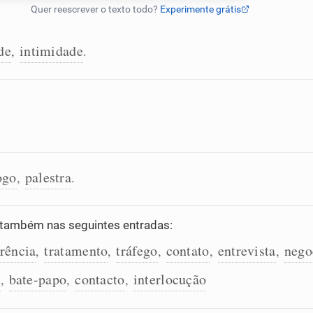
de
intimidade
,
.
ogo
palestra
,
.
também nas seguintes entradas:
rência
tratamento
tráfego
contato
entrevista
nego
,
,
,
,
,
o
bate-papo
contacto
interlocução
,
,
,