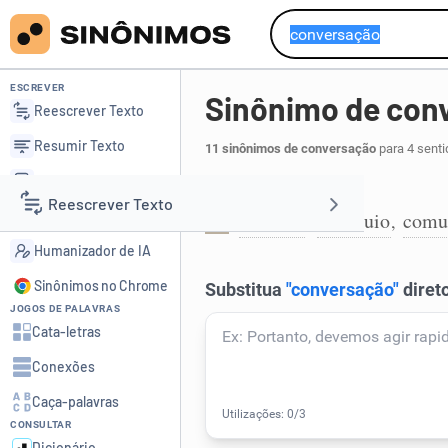
ESCREVER
Sinônimo de con
Reescrever Texto
Resumir Texto
11 sinônimos de conversação
para 4 senti
Corrigir Texto
Debate:
Reescrever Texto
Detector de IA
palestra
colóquio
comu
,
,
1
Humanizador de IA
Resumir Texto
Sinônimos no Chrome
JOGOS DE PALAVRAS
Corrigir Texto
Cata-letras
Conexões
Detector de IA
Caça-palavras
CONSULTAR
Humanizador de IA
Dicionário