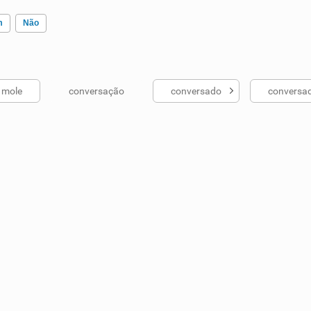
m
Não
 mole
conversação
conversado
conversa
ados me ajudou