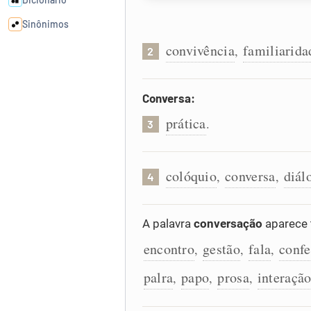
Sinônimos
convivência
familiarida
,
2
Cata-letras
Conversa:
Conexões
prática
.
3
Caça-palavras
colóquio
conversa
diál
,
,
4
Dicionário
A palavra
conversação
aparece 
encontro
gestão
fala
confe
,
,
,
Sinônimos
palra
papo
prosa
interaçã
,
,
,