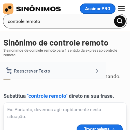
Assinar PRO
MENU
Sinônimo de controle remoto
3 sinônimos de controle remoto
para 1 sentido da expressão
controle
remoto
:
Controle remoto:
Reescrever Texto
comando
comando à distância
telecomando
,
,
.
1
Resumir Texto
Corrigir Texto
Detector de IA