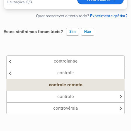
Humanizador de IA
Estes sinônimos foram úteis?
Sim
Não
Cata-letras
Existem sinônimos incorretos
Conexões
controlar-se
Nenhum dos sinônimos apresentados me ajudou
Caça-palavras
controle
Outro
controle remoto
controlo
Dicionário
controvérsia
Sinônimos