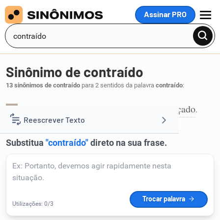
Assinar PRO
MENU
Sinônimo de contraído
13 sinônimos de contraído
para 2 sentidos da palavra
contraído
:
acanhado
tímido
encabulado
embaraçado
,
,
,
.
1
Reescrever Texto
Resumir Texto
Corrigir Texto
Detector de IA