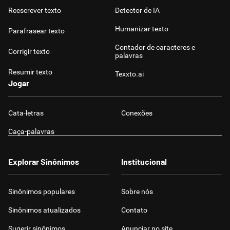
Reescrever texto
Detector de IA
Humanizar texto
Parafrasear texto
Contador de caracteres e
Corrigir texto
palavras
Resumir texto
Texxto.ai
Jogar
Cata-letras
Conexões
Caça-palavras
Explorar Sinônimos
Institucional
Sinônimos populares
Sobre nós
Sinônimos atualizados
Contato
Sugerir sinônimos
Anunciar no site