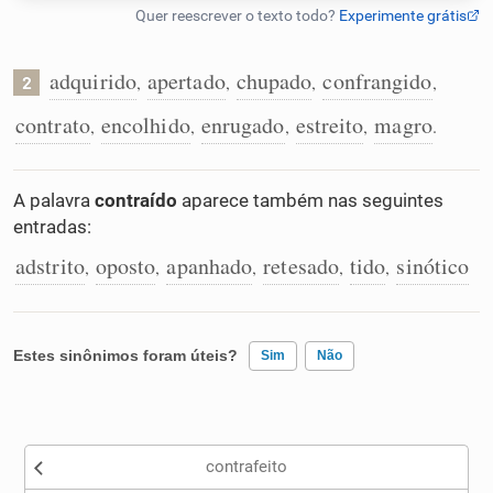
Humanizador de IA
adquirido
apertado
chupado
confrangido
,
,
,
,
2
contrato
encolhido
enrugado
estreito
magro
,
,
,
,
.
Cata-letras
A palavra
contraído
aparece também nas seguintes
Conexões
entradas:
adstrito
oposto
apanhado
retesado
tido
sinótico
,
,
,
,
,
Caça-palavras
Estes sinônimos foram úteis?
Sim
Não
Dicionário
Existem sinônimos incorretos
Sinônimos
contrafeito
Nenhum dos sinônimos apresentados me ajudou