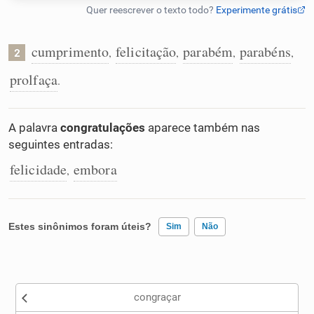
Humanizador de IA
cumprimento
felicitação
parabém
parabéns
,
,
,
,
2
prolfaça
.
Cata-letras
A palavra
congratulações
aparece também nas
Conexões
seguintes entradas:
felicidade
embora
,
Caça-palavras
Estes sinônimos foram úteis?
Sim
Não
Dicionário
Existem sinônimos incorretos
Sinônimos
congraçar
Nenhum dos sinônimos apresentados me ajudou