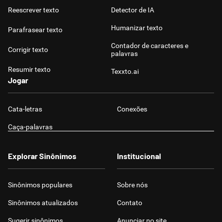
Reescrever texto
Detector de IA
Humanizar texto
Parafrasear texto
Contador de caracteres e
Corrigir texto
palavras
Resumir texto
Texxto.ai
Jogar
Cata-letras
Conexões
Caça-palavras
Explorar Sinônimos
Institucional
Sinônimos populares
Sobre nós
Sinônimos atualizados
Contato
Sugerir sinônimos
Anunciar no site