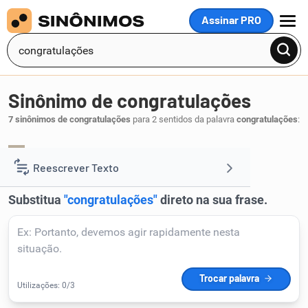
Assinar PRO
MENU
Sinônimo de congratulações
7 sinônimos de congratulações
para 2 sentidos da palavra
congratulações
:
felicitações
cumprimentos
,
.
1
Reescrever Texto
Resumir Texto
Corrigir Texto
Detector de IA