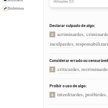
Sinônimos
Cata-letras
Declarar culpado de algo:
acriminardes
criminard
,
2
Conexões
inculpardes
responsabilizar
,
Caça-palavras
Considerar errado ou censurável
criticardes
recriminarde
,
3
Dicionário
Proibir o uso de algo:
Sinônimos
interditardes
proibirdes
,
4