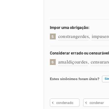
Impor uma obrigação:
constrangerdes
impuser
,
5
Considerar errado ou censurável
amaldiçoardes
censurar
,
6
Estes sinônimos foram úteis?
Si
Existem sinônimos incorretos
condenado
condenar
Nenhum dos sinônimos apresent