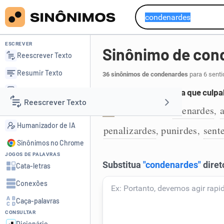
ESCREVER
Sinônimo de con
Reescrever Texto
Resumir Texto
36 sinônimos de condenardes
para 6 senti
Corrigir Texto
Proferir uma sentença que culpab
Reescrever Texto
Detector de IA
acoimardes
apenardes
,
,
1
Humanizador de IA
penalizardes
punirdes
sent
,
,
Resumir Texto
Sinônimos no Chrome
JOGOS DE PALAVRAS
Corrigir Texto
Cata-letras
Conexões
Detector de IA
Caça-palavras
CONSULTAR
Humanizador de IA
Dicionário