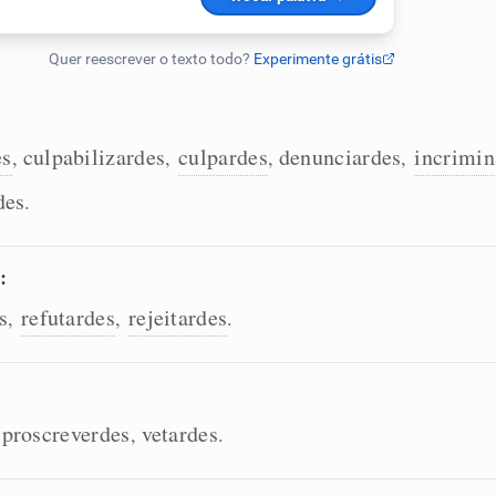
es
culpabilizardes
culpardes
denunciardes
incrimin
,
,
,
,
des
.
:
s
refutardes
rejeitardes
,
,
.
proscreverdes
vetardes
,
,
.