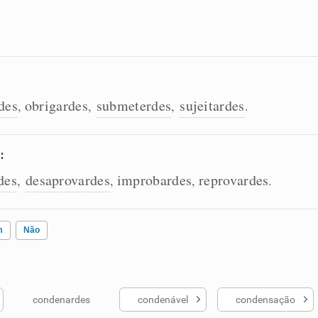
des
obrigardes
submeterdes
sujeitardes
,
,
,
.
:
des
desaprovardes
improbardes
reprovardes
,
,
,
.
m
Não
condenardes
condenável
condensação
ados me ajudou