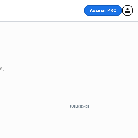
Assinar PRO
s
,