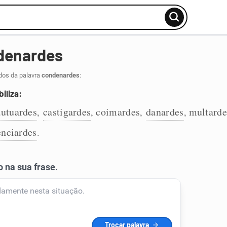
denardes
dos da palavra
condenardes
:
iliza:
autuardes
castigardes
coimardes
danardes
multarde
,
,
,
,
enciardes
.