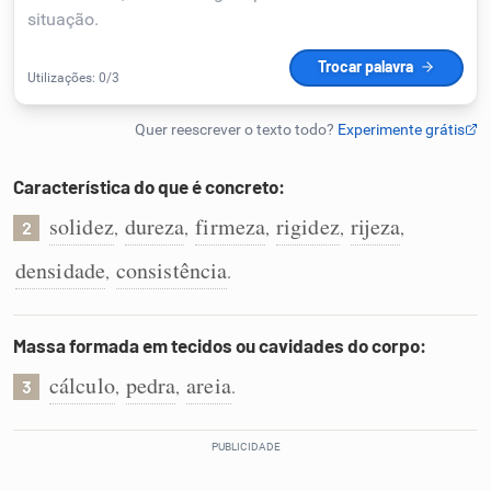
Humanizador de IA
Cata-letras
Característica do que é concreto:
Conexões
solidez
dureza
firmeza
rigidez
rijeza
,
,
,
,
,
2
densidade
consistência
,
.
Caça-palavras
Massa formada em tecidos ou cavidades do corpo:
cálculo
pedra
areia
,
,
.
3
Dicionário
Sinônimos