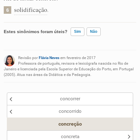
solidificação
.
6
Estes sinônimos foram úteis?
Sim
Não
Existem sinônimos incorretos
Revisão por
Flávia Neves
em fevereiro de 2017
Nenhum dos sinônimos apresentados me ajudou
Professora de português, revisora e lexicógrafa nascida no Rio de
Janeiro e licenciada pela Escola Superior de Educação do Porto, em Portugal
(2005). Atua nas áreas da Didática e da Pedagogia.
Outro
concorrer
concorrido
concreção
concreta