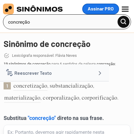
Assinar PRO
MENU
Sinônimo de concreção
Lexicógrafa responsável: Flávia Neves
19 sinônimos de concreção
para 6 sentidos da palavra
concreção
:
Reescrever Texto
Ato de tornar concreto:
concretização
substancialização
,
,
1
Resumir Texto
materialização
corporalização
corporificação
,
,
.
Corrigir Texto
Detector de IA