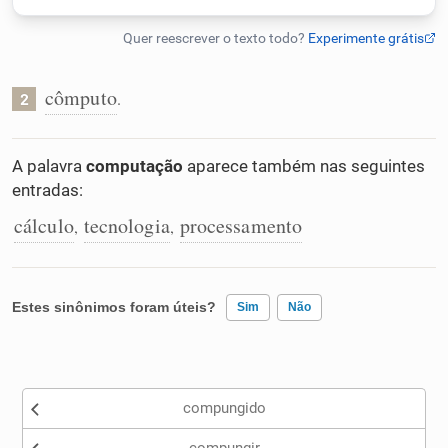
Humanizador de IA
cômputo
.
2
Cata-letras
A palavra
computação
aparece também nas seguintes
entradas:
Conexões
cálculo
tecnologia
processamento
,
,
Caça-palavras
Estes sinônimos foram úteis?
Sim
Não
Dicionário
Existem sinônimos incorretos
compungido
Nenhum dos sinônimos apresentados me ajudou
Sinônimos