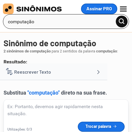
Assinar PRO
MENU
Sinônimo de computação
2 sinônimos de computação
para 2 sentidos da palavra
computação
:
Resultado:
número
Reescrever Texto
.
1
Resumir Texto
Corrigir Texto
Detector de IA