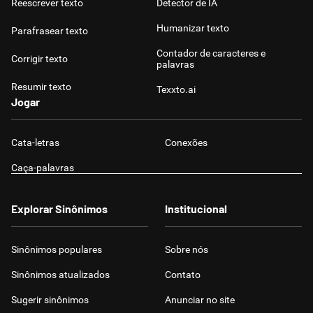
Reescrever texto
Detector de IA
Humanizar texto
Parafrasear texto
Contador de caracteres e
Corrigir texto
palavras
Resumir texto
Texxto.ai
Jogar
Cata-letras
Conexões
Caça-palavras
Explorar Sinônimos
Institucional
Sinônimos populares
Sobre nós
Sinônimos atualizados
Contato
Sugerir sinônimos
Anunciar no site