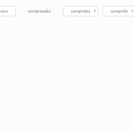
sivo
compressão
compridez
comprido
ados me ajudou