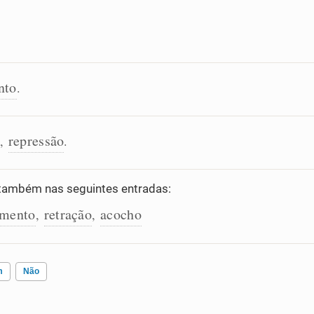
nto
.
repressão
,
.
também nas seguintes entradas:
amento
retração
acocho
,
,
m
Não