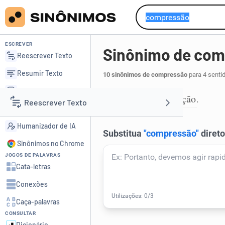
ESCREVER
Sinônimo de co
Reescrever Texto
Resumir Texto
10 sinônimos de compressão
para 4 senti
Corrigir Texto
aperto
constrição
,
.
1
Reescrever Texto
Detector de IA
Humanizador de IA
Resumir Texto
Sinônimos no Chrome
JOGOS DE PALAVRAS
Corrigir Texto
Cata-letras
Conexões
Detector de IA
Caça-palavras
CONSULTAR
Humanizador de IA
Dicionário