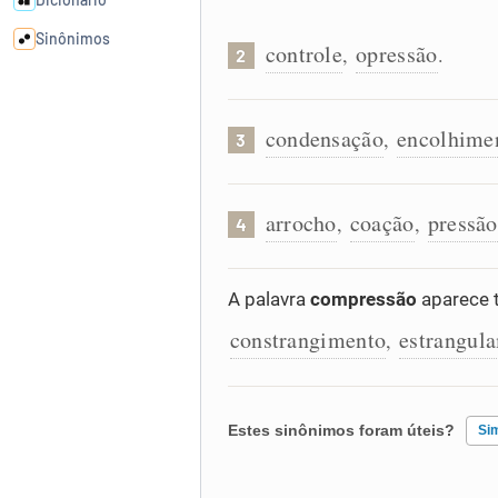
Sinônimos
controle
opressão
,
.
2
Cata-letras
condensação
encolhime
,
3
Conexões
arrocho
coação
pressão
,
,
4
Caça-palavras
A palavra
compressão
aparece 
constrangimento
estrangul
,
Dicionário
Sinônimos
Estes sinônimos foram úteis?
Si