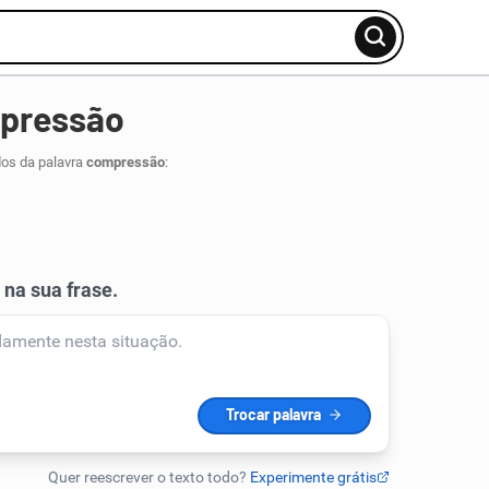
mpressão
dos da palavra
compressão
: