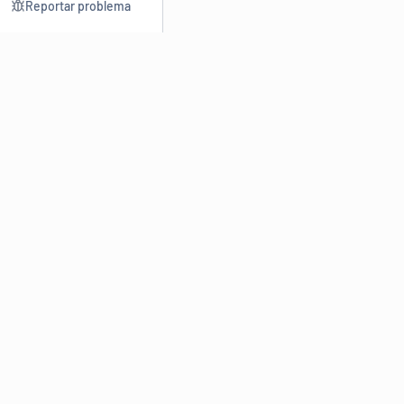
Reportar problema
Consultar
Escrev
Dicionário
Reescre
Sinônimos
Parafra
Conjugação
Corrigir
Antônimos
Resumir
O
Dicionário Online de Sinônimos
é parte do
Dicio.com.br
e
conta com mais de 30 mil sinônimos de palavras e de expressões
em português do Brasil.