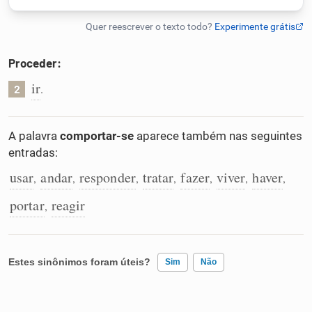
Humanizador de IA
Proceder:
ir
.
2
Cata-letras
Conexões
A palavra
comportar-se
aparece também nas seguintes
entradas:
Caça-palavras
usar
andar
responder
tratar
fazer
viver
haver
,
,
,
,
,
,
,
portar
reagir
,
Dicionário
Estes sinônimos foram úteis?
Sim
Não
Sinônimos
Existem sinônimos incorretos