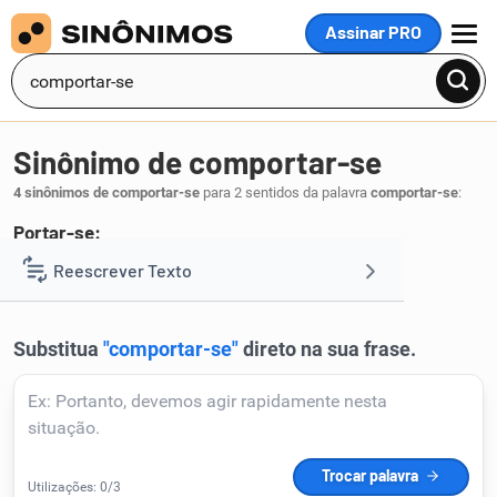
Assinar PRO
MENU
Sinônimo de comportar-se
4 sinônimos de comportar-se
para 2 sentidos da palavra
comportar-se
:
Portar-se:
proceder
conduzir
agir
Reescrever Texto
,
,
.
1
Resumir Texto
Corrigir Texto
Detector de IA