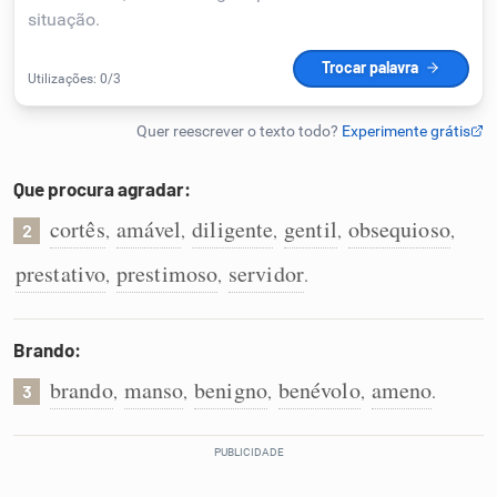
Humanizador de IA
Cata-letras
Que procura agradar:
Conexões
cortês
amável
diligente
gentil
obsequioso
,
,
,
,
,
2
prestativo
prestimoso
servidor
,
,
.
Caça-palavras
Brando:
brando
manso
benigno
benévolo
ameno
,
,
,
,
.
3
Dicionário
Sinônimos