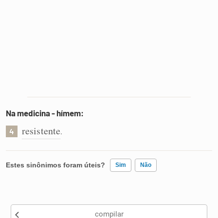
Na medicina - hímem:
resistente
.
4
Estes sinônimos foram úteis?
Sim
Não
Existem sinônimos incorretos
compilar
Nenhum dos sinônimos apresentados me ajudou