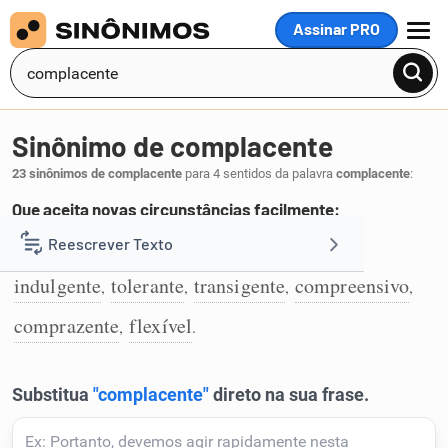
Assinar PRO
MENU
Sinônimo de complacente
23 sinônimos de complacente
para 4 sentidos da palavra
complacente
:
Que aceita novas circunstâncias facilmente:
benevolente
condescendente
dúctil
Reescrever Texto
,
,
,
1
indulgente
tolerante
transigente
compreensivo
,
,
,
,
Resumir Texto
comprazente
flexível
,
.
Corrigir Texto
Detector de IA