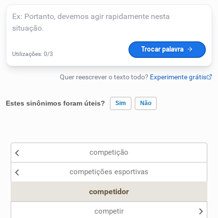
Humanizador de IA
Cata-letras
Conexões
Estes sinônimos foram úteis?
Sim
Não
Caça-palavras
Existem sinônimos incorretos
competição
Nenhum dos sinônimos apresentados me ajudou
competições esportivas
Outro
Dicionário
competidor
Sinônimos
competir