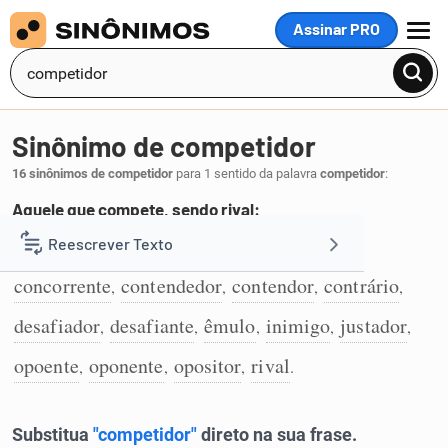
Assinar PRO
MENU
Sinônimo de competidor
16 sinônimos de competidor
para 1 sentido da palavra
competidor
:
Aquele que compete, sendo rival:
antagonista
adversário
competitivo
Reescrever Texto
,
,
,
1
concorrente
contendedor
contendor
contrário
,
,
,
,
Resumir Texto
desafiador
desafiante
êmulo
inimigo
justador
,
,
,
,
,
Corrigir Texto
opoente
oponente
opositor
rival
,
,
,
.
Detector de IA