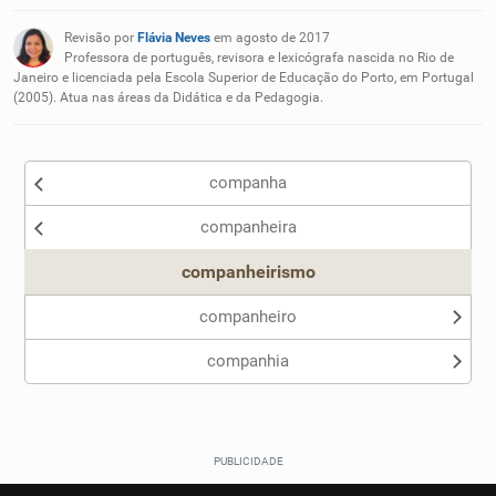
Existem sinônimos incorretos
Revisão por
Flávia Neves
em agosto de 2017
Nenhum dos sinônimos apresentados me ajudou
Professora de português, revisora e lexicógrafa nascida no Rio de
Janeiro e licenciada pela Escola Superior de Educação do Porto, em Portugal
(2005). Atua nas áreas da Didática e da Pedagogia.
Outro
companha
companheira
companheirismo
companheiro
companhia