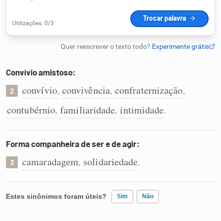
Humanizador de IA
Cata-letras
Convívio amistoso:
convívio
convivência
confraternização
,
,
,
2
Conexões
contubérnio
familiaridade
intimidade
,
,
.
Caça-palavras
Forma companheira de ser e de agir:
camaradagem
solidariedade
,
.
3
Dicionário
Estes sinônimos foram úteis?
Sim
Não
Sinônimos