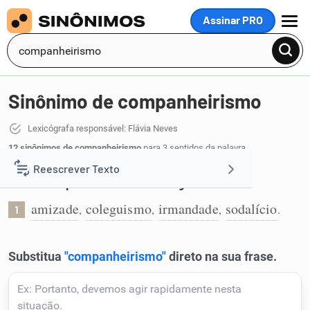
Assinar PRO
MENU
Sinônimo de companheirismo
Lexicógrafa responsável: Flávia Neves
12 sinônimos de companheirismo
para 3 sentidos da palavra
companheirismo
:
Reescrever Texto
Forma companheira de ser e de agir:
amizade
coleguismo
irmandade
sodalício
Resumir Texto
,
,
,
.
1
Corrigir Texto
Detector de IA