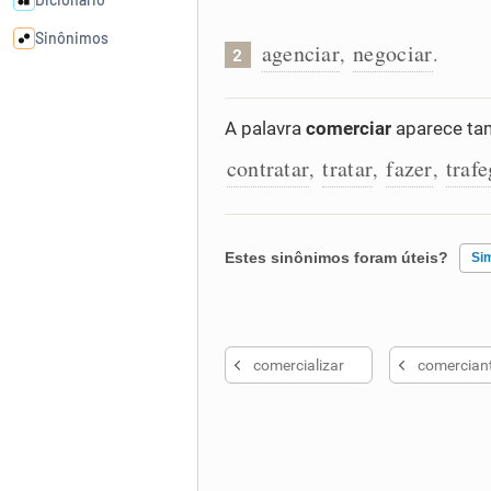
Sinônimos
agenciar
negociar
,
.
2
Cata-letras
A palavra
comerciar
aparece ta
contratar
tratar
fazer
trafe
Conexões
,
,
,
Caça-palavras
Estes sinônimos foram úteis?
Si
Existem sinônimos incorretos
Dicionário
comercializar
comercian
Nenhum dos sinônimos apresent
Sinônimos
Outro