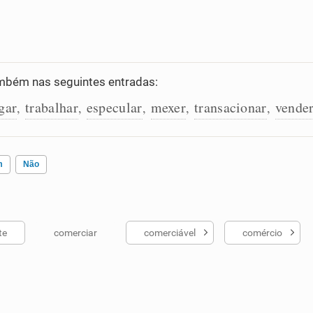
mbém nas seguintes entradas:
gar
trabalhar
especular
mexer
transacionar
vende
,
,
,
,
,
m
Não
te
comerciar
comerciável
comércio
ados me ajudou