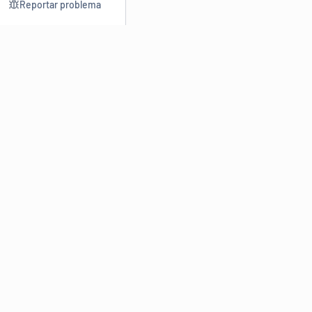
Reportar problema
Consultar
Escrev
Dicionário
Reescre
Sinônimos
Parafra
Conjugação
Corrigir
Antônimos
Resumir
O
Dicionário Online de Sinônimos
é parte do
Dicio.com.br
e
conta com mais de 30 mil sinônimos de palavras e de expressões
em português do Brasil.