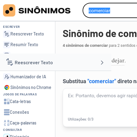
ESCREVER
Sinônimo de com
Reescrever Texto
Resumir Texto
4 sinônimos de comerciar
para 2 sentidos 
Corrigir Texto
traficar
mercadejar
,
.
1
Reescrever Texto
Detector de IA
Humanizador de IA
Resumir Texto
Sinônimos no Chrome
JOGOS DE PALAVRAS
Corrigir Texto
Cata-letras
Conexões
Detector de IA
Caça-palavras
CONSULTAR
Humanizador de IA
Dicionário