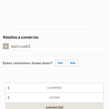
Relativo a comércio:
mercantil
.
4
Estes sinônimos foram úteis?
Sim
Não
Existem sinônimos incorretos
comento
Nenhum dos sinônimos apresentados me ajudou
comer
Outro
comercial