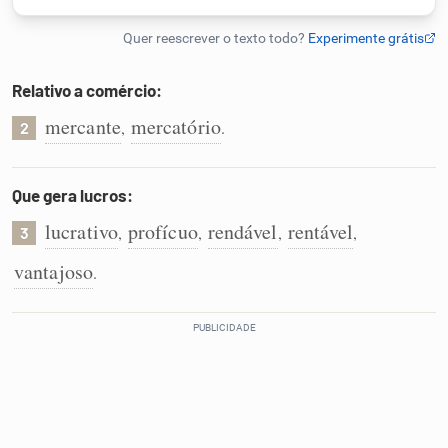
Humanizador de IA
Relativo a comércio:
mercante
mercatório
,
.
2
Cata-letras
Conexões
Que gera lucros:
lucrativo
profícuo
rendável
rentável
,
,
,
,
3
Caça-palavras
vantajoso
.
Dicionário
Sinônimos