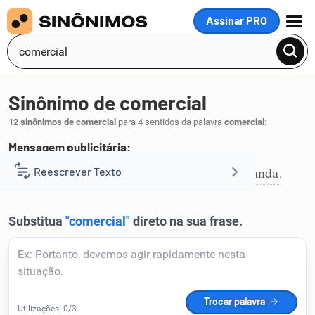
Assinar PRO
MENU
Sinônimo de comercial
12 sinônimos de comercial
para 4 sentidos da palavra
comercial
:
Mensagem publicitária:
anúncio
publicidade
reclame
propaganda
Reescrever Texto
,
,
,
.
1
Resumir Texto
Corrigir Texto
Detector de IA