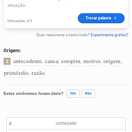
Humanizador de IA
Cata-letras
Origem:
Conexões
antecedente
causa
estopim
motivo
origem
,
,
,
,
,
2
primórdio
razão
,
.
Caça-palavras
Estes sinônimos foram úteis?
Sim
Não
Dicionário
Existem sinônimos incorretos
Sinônimos
começado
Nenhum dos sinônimos apresentados me ajudou