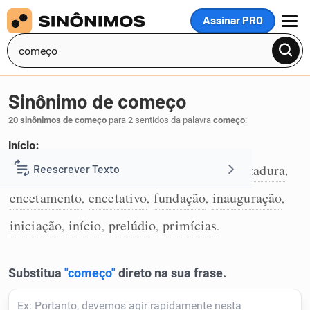
Assinar PRO
MENU
Sinônimo de começo
20 sinônimos de começo
para 2 sentidos da palavra
começo
:
Início:
princípio
abertura
advento
alfa
encetadura
Reescrever Texto
,
,
,
,
,
1
encetamento
encetativo
fundação
inauguração
,
,
,
,
Resumir Texto
iniciação
início
prelúdio
primícias
,
,
,
.
Corrigir Texto
Detector de IA