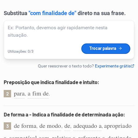
Humanizador de IA
Cata-letras
Conexões
Caça-palavras
Preposição que indica finalidade e intuito:
para
a fim de
,
.
2
Dicionário
De forma a - Indica a finalidade de determinada ação:
de forma
de modo
de
adequado a
apropriado
,
,
,
,
3
Sinônimos
a
compatível com
relativo a
referente a
destinado