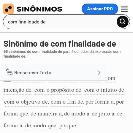
Assinar PRO
MENU
Sinônimo de com finalidade de
65 sinônimos de com finalidade de
para 4 sentidos da expressão
com
finalidade de
:
Indica a finalidade de determinada ação:
Reescrever Texto
de forma que
a fim de que
para que
com
,
,
,
1
intenção de
com o propósito de
com o intuito de
Resumir Texto
,
,
,
com o objetivo de
com o fim de
por forma a
por
,
,
,
Corrigir Texto
forma que
de maneira a
de modo a
de jeito a
de
,
,
,
,
Detector de IA
forma a
de modo que
porque
,
,
.