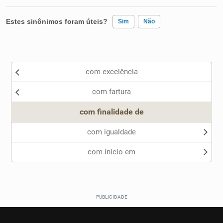
Estes sinônimos foram úteis?
Sim
Não
Existem sinônimos incorretos
com excelência
Nenhum dos sinônimos apresentados me ajudou
com fartura
Outro
com finalidade de
com igualdade
com início em