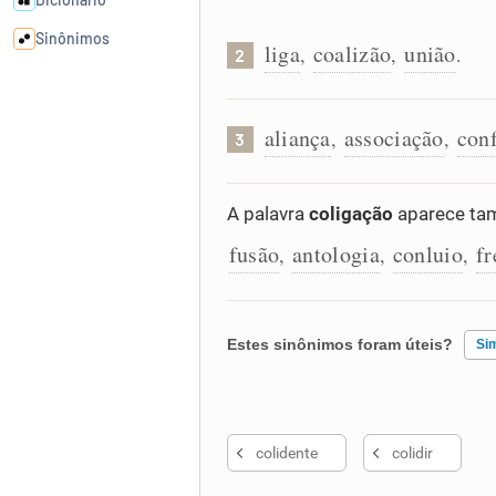
Sinônimos
liga
coalizão
união
,
,
.
2
Cata-letras
aliança
associação
con
,
,
3
Conexões
A palavra
coligação
aparece tam
Caça-palavras
fusão
antologia
conluio
fr
,
,
,
Estes sinônimos foram úteis?
Si
Dicionário
Sinônimos
Existem sinônimos incorretos
colidente
colidir
Nenhum dos sinônimos apresent