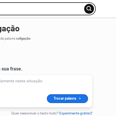
gação
 da palavra
coligação
: