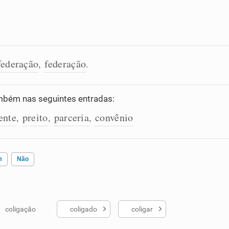
federação
federação
,
.
bém nas seguintes entradas:
ente
preito
parceria
convênio
,
,
,
m
Não
coligação
coligado
coligar
ados me ajudou