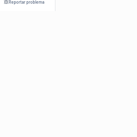
Reportar problema
Consultar
Escrev
Dicionário
Reescre
Sinônimos
Parafra
Conjugação
Corrigir
Antônimos
Resumir
O
Dicionário Online de Sinônimos
é parte do
Dicio.com.br
e
conta com mais de 30 mil sinônimos de palavras e de expressões
em português do Brasil.