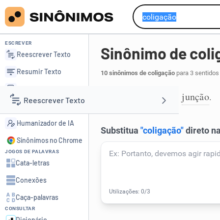
ESCREVER
Sinônimo de coli
Reescrever Texto
Resumir Texto
10 sinônimos de coligação
para 3 sentidos
Corrigir Texto
união
ligação
junção
,
,
.
1
Reescrever Texto
Detector de IA
Humanizador de IA
Resumir Texto
Sinônimos no Chrome
JOGOS DE PALAVRAS
Corrigir Texto
Cata-letras
Conexões
Detector de IA
Caça-palavras
CONSULTAR
Humanizador de IA
Dicionário