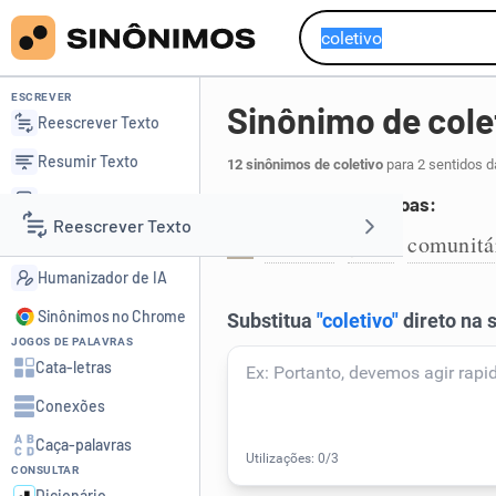
ESCREVER
Sinônimo de cole
Reescrever Texto
Resumir Texto
12 sinônimos de coletivo
para 2 sentidos d
Corrigir Texto
Que é de muitas pessoas:
Reescrever Texto
Detector de IA
público
geral
comunitá
,
,
1
Humanizador de IA
Resumir Texto
Sinônimos no Chrome
JOGOS DE PALAVRAS
Corrigir Texto
Cata-letras
Conexões
Detector de IA
Caça-palavras
CONSULTAR
Humanizador de IA
Dicionário