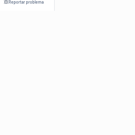
Reportar problema
Consultar
Escrev
Dicionário
Reescre
Sinônimos
Parafra
Conjugação
Corrigir
Antônimos
Resumir
O
Dicionário Online de Sinônimos
é parte do
Dicio.com.br
e
conta com mais de 30 mil sinônimos de palavras e de expressões
em português do Brasil.