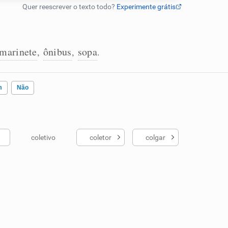
marinete
ônibus
sopa
,
,
.
m
Não
coletivo
coletor
colgar
ados me ajudou