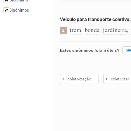
Sinônimos
Veículo para transporte coletivo:
Cata-letras
trem
bonde
jardineira
,
,
,
2
Conexões
Estes sinônimos foram úteis?
Si
Caça-palavras
Existem sinônimos incorretos
coletivização
coletivizar
Nenhum dos sinônimos apresent
Outro
Dicionário
Sinônimos