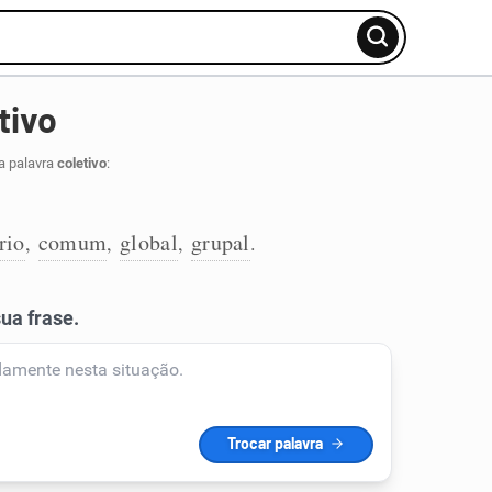
tivo
a palavra
coletivo
:
rio
comum
global
grupal
,
,
,
.