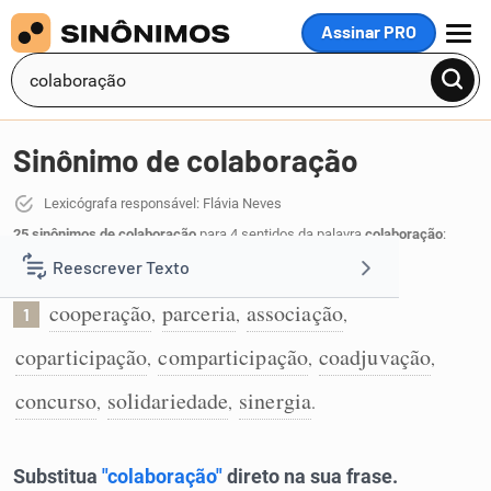
Assinar PRO
MENU
Sinônimo de colaboração
Lexicógrafa responsável: Flávia Neves
25 sinônimos de colaboração
para 4 sentidos da palavra
colaboração
:
Reescrever Texto
Trabalho em comum feito por várias pessoas:
cooperação
parceria
associação
,
,
,
1
Resumir Texto
coparticipação
comparticipação
coadjuvação
,
,
,
Corrigir Texto
concurso
solidariedade
sinergia
,
,
.
Detector de IA