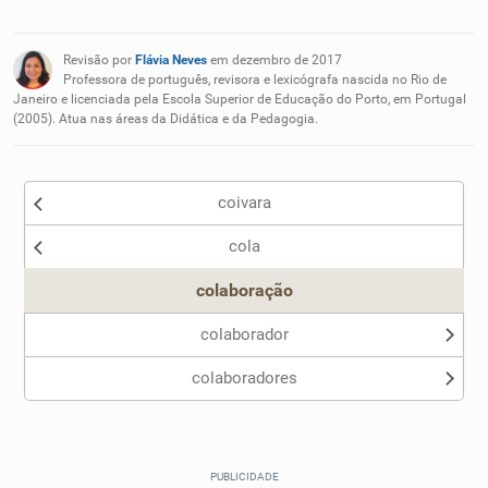
Existem sinônimos incorretos
Revisão por
Flávia Neves
em dezembro de 2017
Nenhum dos sinônimos apresentados me ajudou
Professora de português, revisora e lexicógrafa nascida no Rio de
Janeiro e licenciada pela Escola Superior de Educação do Porto, em Portugal
(2005). Atua nas áreas da Didática e da Pedagogia.
Outro
coivara
cola
colaboração
colaborador
colaboradores