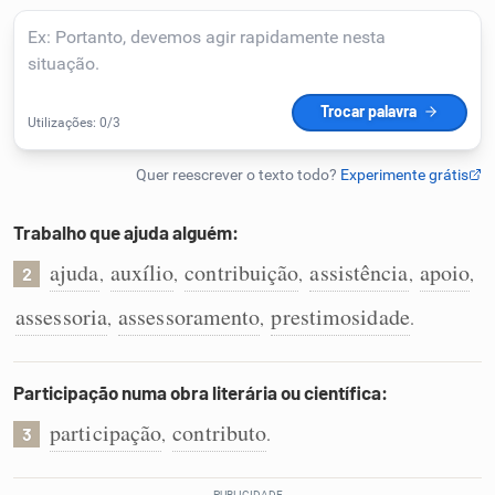
Humanizador de IA
Cata-letras
Conexões
Trabalho que ajuda alguém:
ajuda
auxílio
contribuição
assistência
apoio
,
,
,
,
,
Caça-palavras
2
assessoria
assessoramento
prestimosidade
,
,
.
Participação numa obra literária ou científica:
Dicionário
participação
contributo
,
.
3
Sinônimos