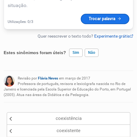
Humanizador de IA
Cata-letras
Estes sinônimos foram úteis?
Sim
Não
Conexões
Existem sinônimos incorretos
Caça-palavras
Revisão por
Flávia Neves
em março de 2017
Nenhum dos sinônimos apresentados me ajudou
Professora de português, revisora e lexicógrafa nascida no Rio de
Janeiro e licenciada pela Escola Superior de Educação do Porto, em Portugal
(2005). Atua nas áreas da Didática e da Pedagogia.
Outro
Dicionário
coexistência
Sinônimos
coexistente