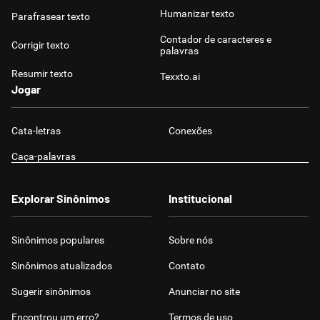
Humanizar texto
Parafrasear texto
Contador de caracteres e
Corrigir texto
palavras
Resumir texto
Texxto.ai
Jogar
Cata-letras
Conexões
Caça-palavras
Explorar Sinônimos
Institucional
Sinônimos populares
Sobre nós
Sinônimos atualizados
Contato
Sugerir sinônimos
Anunciar no site
Encontrou um erro?
Termos de uso