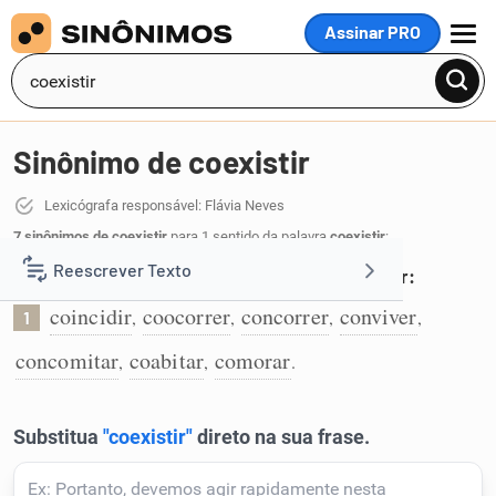
Assinar PRO
MENU
Sinônimo de coexistir
Lexicógrafa responsável: Flávia Neves
7 sinônimos de coexistir
para 1 sentido da palavra
coexistir
:
Reescrever Texto
Existir em simultâneo, no mesmo tempo ou lugar:
coincidir
coocorrer
concorrer
conviver
,
,
,
,
1
Resumir Texto
concomitar
coabitar
comorar
,
,
.
Corrigir Texto
Detector de IA