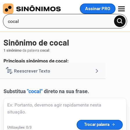
Assinar PRO
MENU
Sinônimo de cocal
1 sinônimo
da palavra
cocal
:
Principais sinônimos de cocal:
coqueiral
Reescrever Texto
.
1
Resumir Texto
Corrigir Texto
Detector de IA