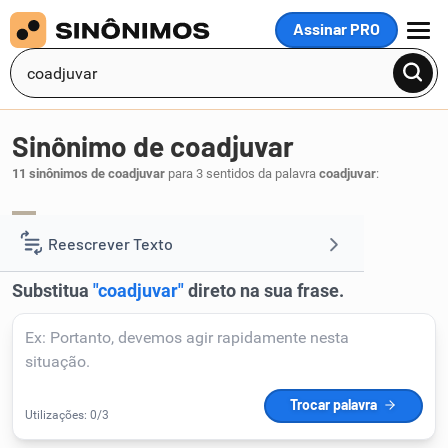
Assinar PRO
MENU
Sinônimo de coadjuvar
11 sinônimos de coadjuvar
para 3 sentidos da palavra
coadjuvar
:
assistir
auxiliar
,
.
1
Reescrever Texto
Resumir Texto
Corrigir Texto
Detector de IA