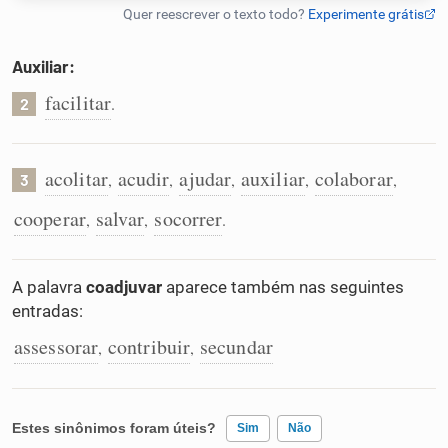
Humanizador de IA
Auxiliar:
facilitar
.
2
Cata-letras
acolitar
acudir
ajudar
auxiliar
colaborar
,
,
,
,
,
3
Conexões
cooperar
salvar
socorrer
,
,
.
Caça-palavras
A palavra
coadjuvar
aparece também nas seguintes
entradas:
assessorar
contribuir
secundar
,
,
Dicionário
Sinônimos
Estes sinônimos foram úteis?
Sim
Não