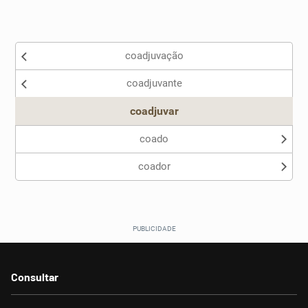
Existem sinônimos incorretos
coadjuvação
Nenhum dos sinônimos apresentados me ajudou
coadjuvante
Outro
coadjuvar
coado
coador
Consultar