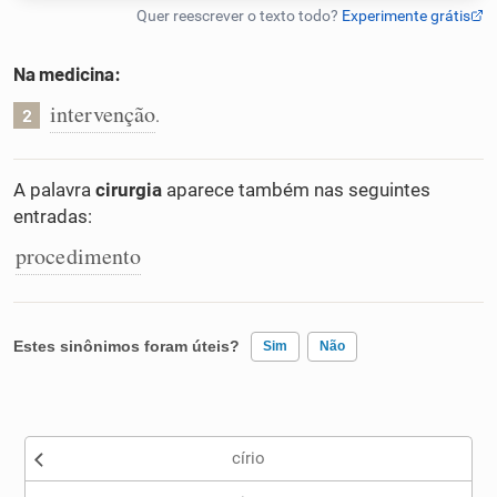
Humanizador de IA
Na medicina:
intervenção
.
2
Cata-letras
A palavra
cirurgia
aparece também nas seguintes
Conexões
entradas:
procedimento
Caça-palavras
Estes sinônimos foram úteis?
Sim
Não
Dicionário
Existem sinônimos incorretos
círio
Sinônimos
Nenhum dos sinônimos apresentados me ajudou