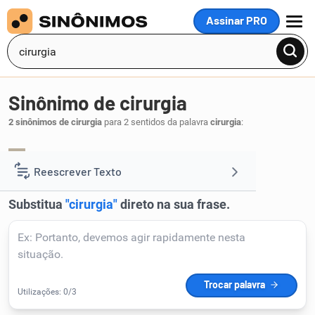
Assinar PRO
MENU
Sinônimo de cirurgia
2 sinônimos de cirurgia
para 2 sentidos da palavra
cirurgia
:
operação
.
1
Reescrever Texto
Resumir Texto
Corrigir Texto
Detector de IA