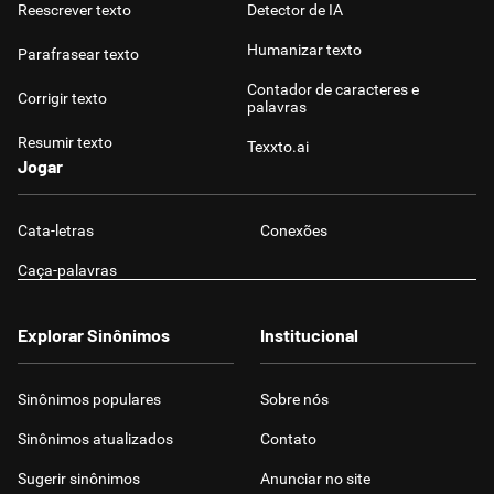
Reescrever texto
Detector de IA
Humanizar texto
Parafrasear texto
Contador de caracteres e
Corrigir texto
palavras
Resumir texto
Texxto.ai
Jogar
Cata-letras
Conexões
Caça-palavras
Explorar Sinônimos
Institucional
Sinônimos populares
Sobre nós
Sinônimos atualizados
Contato
Sugerir sinônimos
Anunciar no site