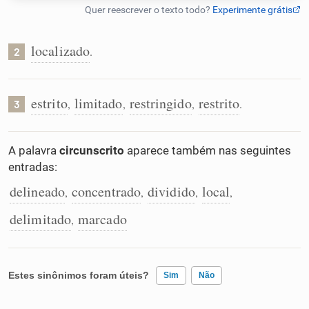
Humanizador de IA
localizado
.
2
Cata-letras
estrito
limitado
restringido
restrito
,
,
,
.
3
Conexões
A palavra
circunscrito
aparece também nas seguintes
entradas:
Caça-palavras
delineado
concentrado
dividido
local
,
,
,
,
delimitado
marcado
,
Dicionário
Estes sinônimos foram úteis?
Sim
Não
Sinônimos