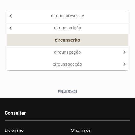
Existem sinônimos incorretos
circunscrever-se
Nenhum dos sinônimos apresentados me ajudou
circunscrição
Outro
circunscrito
circunspeção
circunspecção
Consultar
Dicionário
Sinônimos