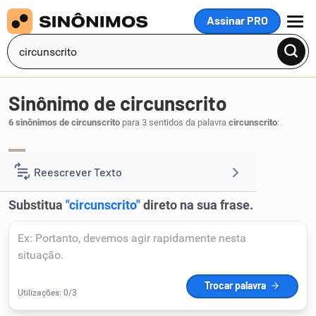
Assinar PRO
MENU
Sinônimo de circunscrito
6 sinônimos de circunscrito
para 3 sentidos da palavra
circunscrito
:
reduzido
.
1
Reescrever Texto
Resumir Texto
Corrigir Texto
Detector de IA