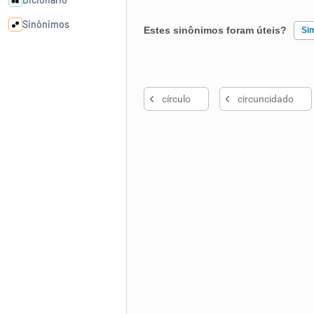
Sinônimos
Estes sinônimos foram úteis?
Si
Cata-letras
Existem sinônimos incorretos
círculo
circuncidado
Nenhum dos sinônimos apresent
Conexões
Outro
Caça-palavras
Dicionário
Sinônimos