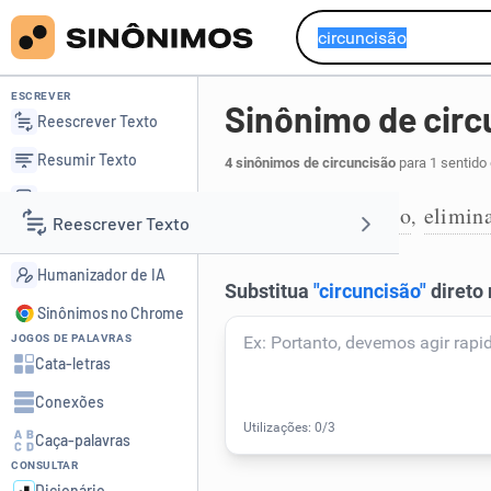
ESCREVER
Sinônimo de circ
Reescrever Texto
Resumir Texto
4 sinônimos de circuncisão
para 1 sentido
Corrigir Texto
corte
supressão
elimin
,
,
1
Reescrever Texto
Detector de IA
Humanizador de IA
Resumir Texto
Sinônimos no Chrome
JOGOS DE PALAVRAS
Corrigir Texto
Cata-letras
Conexões
Detector de IA
Caça-palavras
CONSULTAR
Humanizador de IA
Dicionário