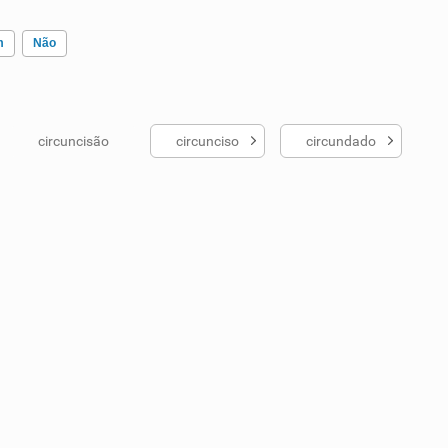
m
Não
circuncisão
circunciso
circundado
ados me ajudou