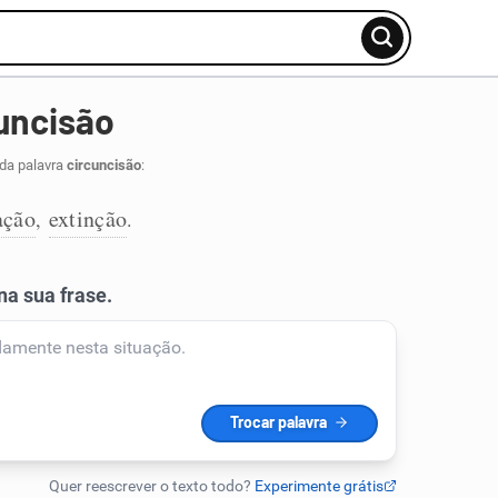
uncisão
 da palavra
circuncisão
:
ação
extinção
,
.