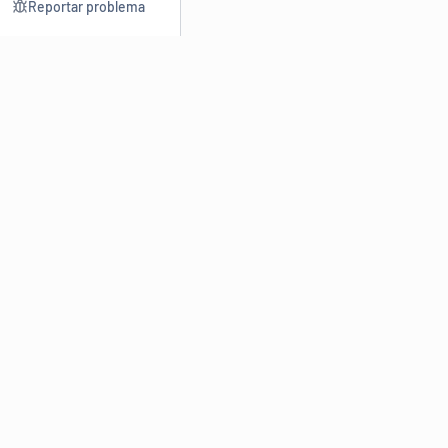
Reportar problema
Consultar
Escrev
Dicionário
Reescre
Sinônimos
Parafra
Conjugação
Corrigir
Antônimos
Resumir
O
Dicionário Online de Sinônimos
é parte do
Dicio.com.br
e
conta com mais de 30 mil sinônimos de palavras e de expressões
em português do Brasil.