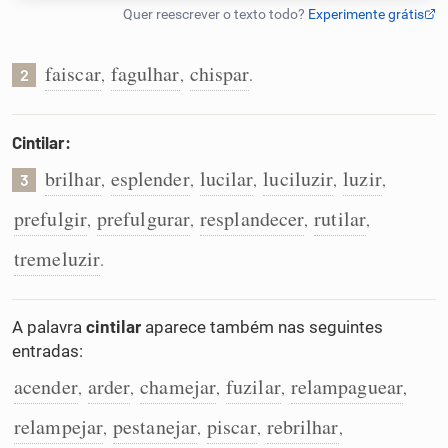
Humanizador de IA
faiscar
fagulhar
chispar
,
,
.
2
Cata-letras
Cintilar:
brilhar
esplender
lucilar
luciluzir
luzir
,
,
,
,
,
3
Conexões
prefulgir
prefulgurar
resplandecer
rutilar
,
,
,
,
Caça-palavras
tremeluzir
.
A palavra
cintilar
aparece também nas seguintes
entradas:
Dicionário
acender
arder
chamejar
fuzilar
relampaguear
,
,
,
,
,
Sinônimos
relampejar
pestanejar
piscar
rebrilhar
,
,
,
,