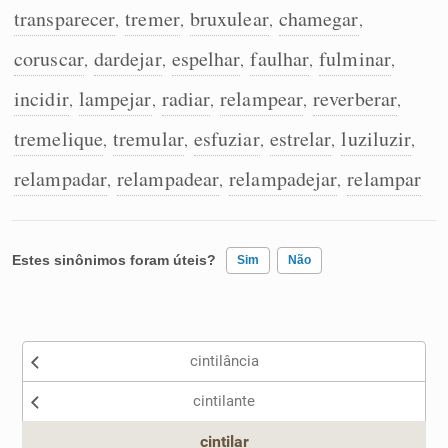
transparecer
tremer
bruxulear
chamegar
,
,
,
,
coruscar
dardejar
espelhar
faulhar
fulminar
,
,
,
,
,
incidir
lampejar
radiar
relampear
reverberar
,
,
,
,
,
tremelique
tremular
esfuziar
estrelar
luziluzir
,
,
,
,
,
relampadar
relampadear
relampadejar
relampar
,
,
,
Estes sinônimos foram úteis?
Sim
Não
Existem sinônimos incorretos
cintilância
Nenhum dos sinônimos apresentados me ajudou
cintilante
Outro
cintilar