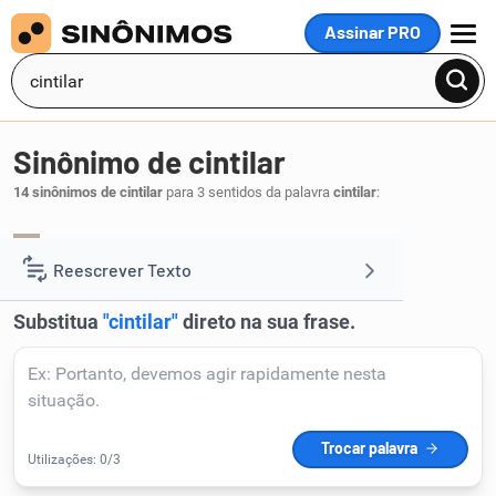
Assinar PRO
MENU
Sinônimo de cintilar
14 sinônimos de cintilar
para 3 sentidos da palavra
cintilar
:
reluzir
.
1
Reescrever Texto
Resumir Texto
Corrigir Texto
Detector de IA