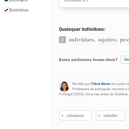
Sinônimos
Cata-letras
Quaisquer indivíduos:
indivíduos
sujeitos
pes
,
,
2
Conexões
Caça-palavras
Estes sinônimos foram úteis?
Si
Existem sinônimos incorretos
Revisão por
Flávia Neves
em junho d
Nenhum dos sinônimos apresent
Professora de português, revisora e 
Dicionário
Portugal (2005). Atua nas áreas da Didática
Outro
Sinônimos
cidadania
cidadão