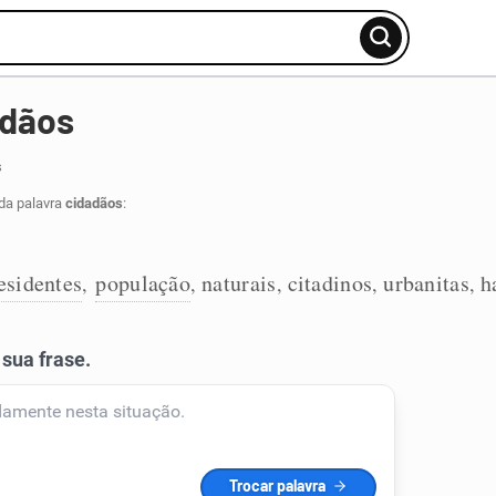
adãos
s
da palavra
cidadãos
:
esidentes
população
naturais
citadinos
urbanitas
h
,
,
,
,
,