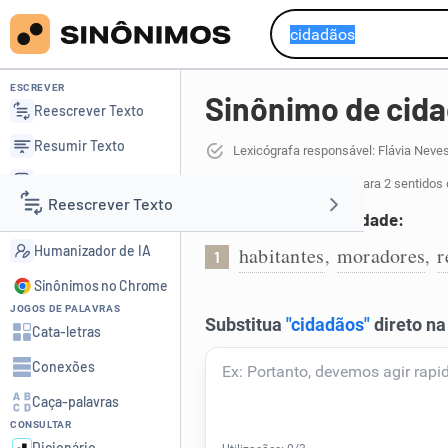
ESCREVER
Sinônimo de cid
Reescrever Texto
Resumir Texto
Lexicógrafa responsável: Flávia Neve
Corrigir Texto
16 sinônimos de cidadãos
para 2 sentidos 
Reescrever Texto
Detector de IA
Habitantes de uma cidade:
Humanizador de IA
habitantes
moradores
r
,
,
1
Resumir Texto
Sinônimos no Chrome
JOGOS DE PALAVRAS
Corrigir Texto
Cata-letras
Conexões
Detector de IA
Caça-palavras
CONSULTAR
Humanizador de IA
Dicionário