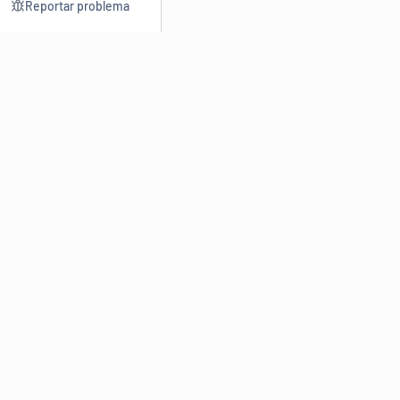
Reportar problema
Consultar
Escrev
Dicionário
Reescre
Sinônimos
Parafra
Conjugação
Corrigir
Antônimos
Resumir
O
Dicionário Online de Sinônimos
é parte do
Dicio.com.br
e
conta com mais de 30 mil sinônimos de palavras e de expressões
em português do Brasil.