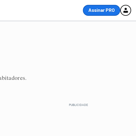
Assinar PRO
abitadores
.