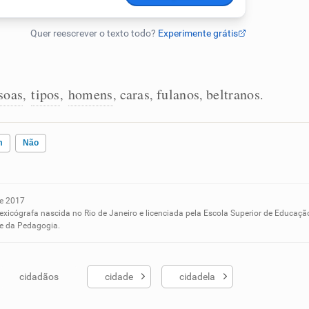
soas
tipos
homens
caras
fulanos
beltranos
,
,
,
,
,
.
m
Não
e 2017
ados me ajudou
lexicógrafa nascida no Rio de Janeiro e licenciada pela Escola Superior de Educaçã
 e da Pedagogia.
cidadãos
cidade
cidadela