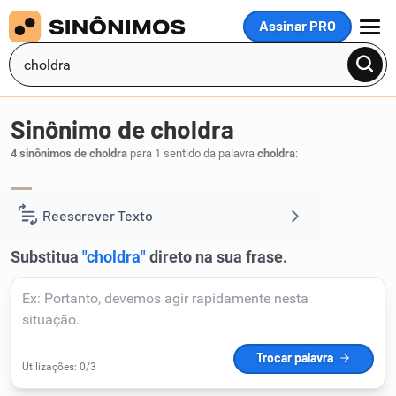
Assinar PRO
MENU
Sinônimo de choldra
4 sinônimos de choldra
para 1 sentido da palavra
choldra
:
canalha
confusão
mixórdia
ralé
,
,
,
.
1
Reescrever Texto
Resumir Texto
Corrigir Texto
Detector de IA