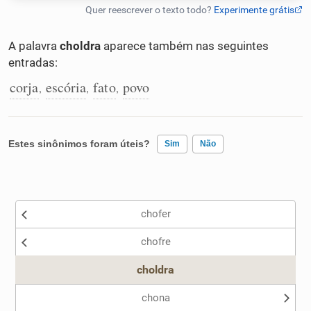
Humanizador de IA
A palavra
choldra
aparece também nas seguintes
entradas:
corja
escória
fato
povo
,
,
,
Cata-letras
Conexões
Estes sinônimos foram úteis?
Sim
Não
Caça-palavras
Existem sinônimos incorretos
chofer
Nenhum dos sinônimos apresentados me ajudou
chofre
Outro
Dicionário
choldra
Sinônimos
chona