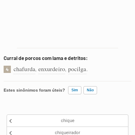
Curral de porcos com lama e detritos:
chafurda
enxurdeiro
pocilga
,
,
.
4
Estes sinônimos foram úteis?
Sim
Não
Existem sinônimos incorretos
chique
Nenhum dos sinônimos apresentados me ajudou
chiqueirador
Outro