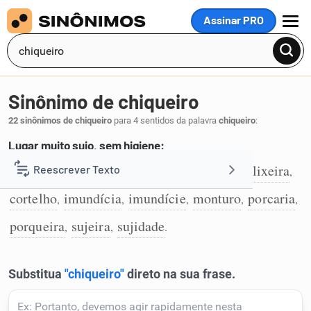
Assinar PRO
MENU
Sinônimo de chiqueiro
22 sinônimos de chiqueiro
para 4 sentidos da palavra
chiqueiro
:
Lugar muito sujo, sem higiene:
cortelha
chavascal
espelunca
cloaca
lixeira
Reescrever Texto
,
,
,
,
,
1
cortelho
imundícia
imundície
monturo
porcaria
,
,
,
,
,
Resumir Texto
porqueira
sujeira
sujidade
,
,
.
Corrigir Texto
Detector de IA