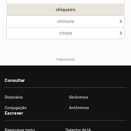
chiqueiro
chirinola
chispa
Consultar
Dicionário
Sinônimos
Conjugação
Antônimos
Escrever
Reescrever texto
Detector de IA