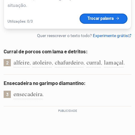
Humanizador de IA
Cata-letras
Curral de porcos com lama e detritos:
Conexões
alfeire
atoleiro
chafurdeiro
curral
lamaçal
,
,
,
,
.
2
Caça-palavras
Ensecadeira no garimpo diamantino:
ensecadeira
.
3
Dicionário
Sinônimos