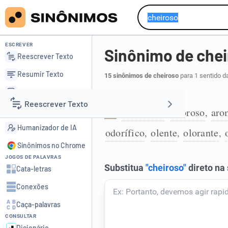
ESCREVER
Sinônimo de che
Reescrever Texto
Resumir Texto
15 sinônimos de cheiroso
para 1 sentido d
Corrigir Texto
Que tem bom cheiro:
Reescrever Texto
Detector de IA
aromático
odoroso
aro
,
,
1
Humanizador de IA
odorífico
olente
olorante
,
,
,
Resumir Texto
Sinônimos no Chrome
JOGOS DE PALAVRAS
Corrigir Texto
Cata-letras
Conexões
Detector de IA
Caça-palavras
CONSULTAR
Humanizador de IA
Dicionário