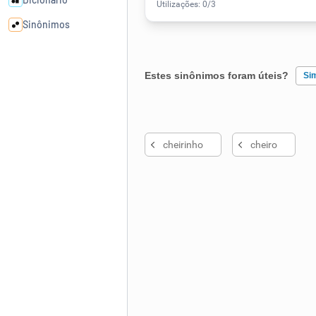
Sinônimos
Cata-letras
Estes sinônimos foram úteis?
Si
Conexões
Existem sinônimos incorretos
cheirinho
cheiro
Caça-palavras
Nenhum dos sinônimos apresent
Outro
Dicionário
Sinônimos