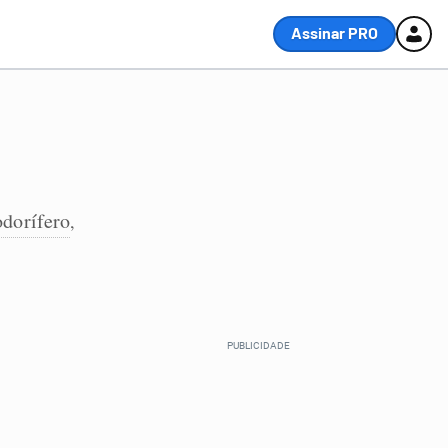
Assinar PRO
odorífero
,