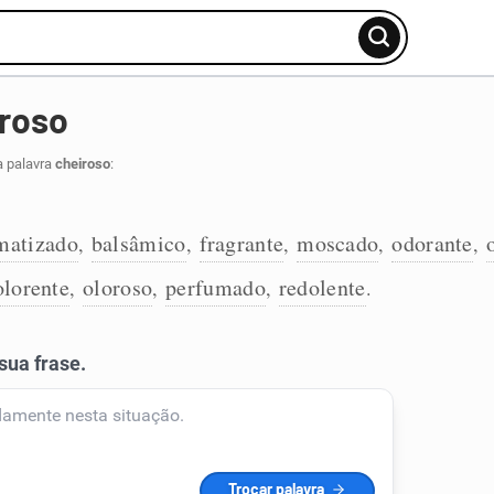
iroso
a palavra
cheiroso
:
matizado
balsâmico
fragrante
moscado
odorante
,
,
,
,
,
olorente
oloroso
perfumado
redolente
,
,
,
.