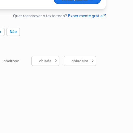
m
Não
cheiroso
chiada
chiadeira
ados me ajudou