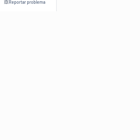
Reportar problema
Consultar
Escrev
Dicionário
Reescre
Sinônimos
Parafra
Conjugação
Corrigir
Antônimos
Resumir
O
Dicionário Online de Sinônimos
é parte do
Dicio.com.br
e
conta com mais de 30 mil sinônimos de palavras e de expressões
em português do Brasil.