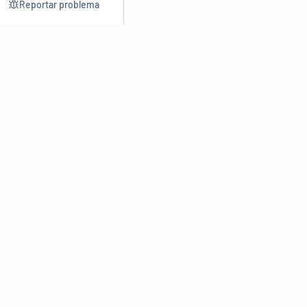
Reportar problema
Consultar
Escrev
Dicionário
Reescre
Sinônimos
Parafra
Conjugação
Corrigir
Antônimos
Resumir
O
Dicionário Online de Sinônimos
é parte do
Dicio.com.br
e
conta com mais de 30 mil sinônimos de palavras e de expressões
em português do Brasil.