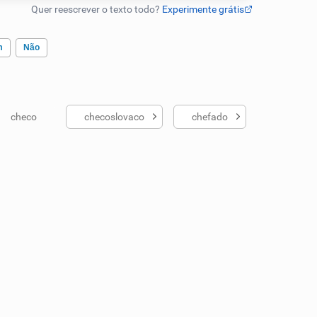
m
Não
checo
checoslovaco
chefado
ados me ajudou