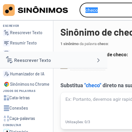
ESCREVER
Sinônimo de che
Reescrever Texto
Resumir Texto
1 sinônimo
da palavra
checo
:
Corrigir Texto
Principais sinônimos de checo:
Reescrever Texto
Detector de IA
tchecoslovaco
.
1
Humanizador de IA
Resumir Texto
Sinônimos no Chrome
JOGOS DE PALAVRAS
Corrigir Texto
Cata-letras
Conexões
Detector de IA
Caça-palavras
CONSULTAR
Humanizador de IA
Dicionário