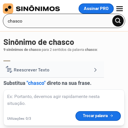
Assinar PRO
MENU
Sinônimo de chasco
9 sinônimos de chasco
para 2 sentidos da palavra
chasco
:
gozação
deboche
escárnio
zombaria
,
,
,
.
1
Reescrever Texto
Resumir Texto
Corrigir Texto
Detector de IA