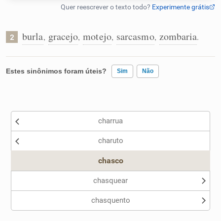
Humanizador de IA
burla
gracejo
motejo
sarcasmo
zombaria
,
,
,
,
.
2
Cata-letras
Estes sinônimos foram úteis?
Sim
Não
Conexões
Existem sinônimos incorretos
charrua
Caça-palavras
Nenhum dos sinônimos apresentados me ajudou
charuto
Outro
chasco
Dicionário
chasquear
chasquento
Sinônimos