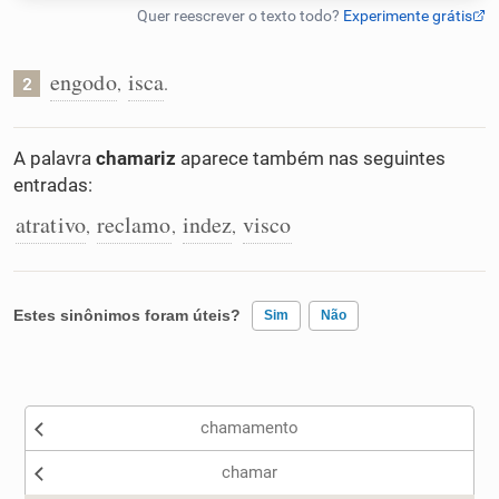
Humanizador de IA
engodo
isca
,
.
2
Cata-letras
A palavra
chamariz
aparece também nas seguintes
entradas:
Conexões
atrativo
reclamo
indez
visco
,
,
,
Caça-palavras
Estes sinônimos foram úteis?
Sim
Não
Existem sinônimos incorretos
Dicionário
chamamento
Nenhum dos sinônimos apresentados me ajudou
Sinônimos
chamar
Outro