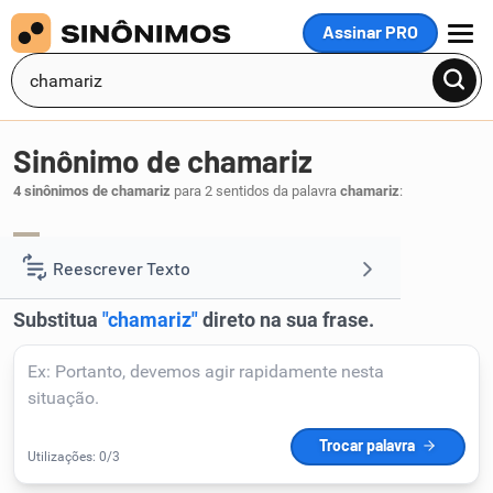
Assinar PRO
MENU
Sinônimo de chamariz
4 sinônimos de chamariz
para 2 sentidos da palavra
chamariz
:
negaça
chama
,
.
1
Reescrever Texto
Resumir Texto
Corrigir Texto
Detector de IA