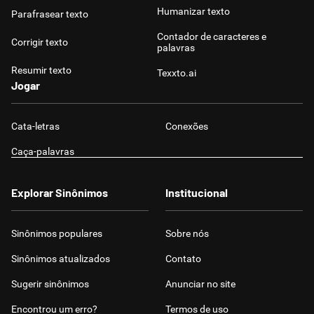
Humanizar texto
Parafrasear texto
Contador de caracteres e
Corrigir texto
palavras
Resumir texto
Texxto.ai
Jogar
Cata-letras
Conexões
Caça-palavras
Explorar Sinônimos
Institucional
Sinônimos populares
Sobre nós
Sinônimos atualizados
Contato
Sugerir sinônimos
Anunciar no site
Encontrou um erro?
Termos de uso