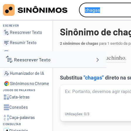
ESCREVER
Sinônimo de cha
Reescrever Texto
Resumir Texto
2 sinônimos de chagas
para 1 sentido da p
Corrigir Texto
cachimbo
capuchinho
,
.
1
Reescrever Texto
Detector de IA
Humanizador de IA
Resumir Texto
Sinônimos no Chrome
JOGOS DE PALAVRAS
Corrigir Texto
Cata-letras
Conexões
Detector de IA
Caça-palavras
CONSULTAR
Humanizador de IA
Dicionário