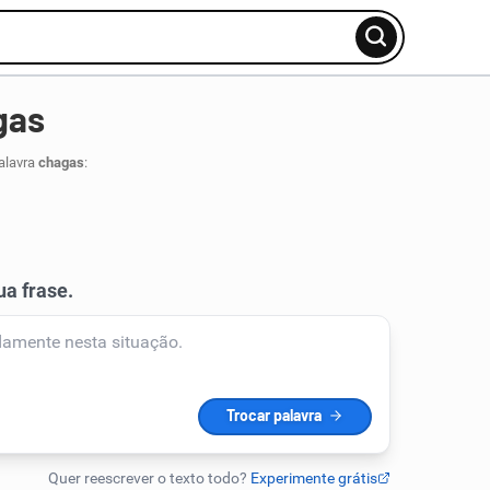
gas
alavra
chagas
: