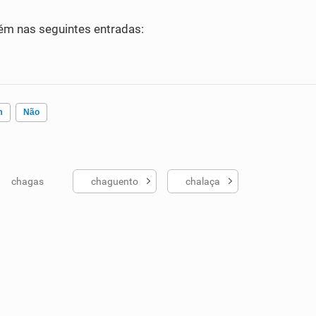
m nas seguintes entradas:
m
Não
chagas
chaguento
chalaça
ados me ajudou