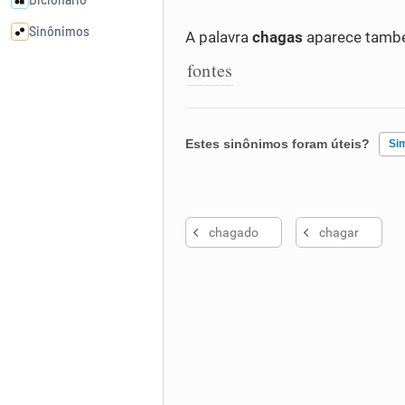
Sinônimos
A palavra
chagas
aparece també
fontes
Cata-letras
Conexões
Estes sinônimos foram úteis?
Si
Caça-palavras
Existem sinônimos incorretos
chagado
chagar
Nenhum dos sinônimos apresent
Outro
Dicionário
Sinônimos