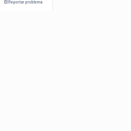
Reportar problema
Consultar
Escrev
Dicionário
Reescre
Sinônimos
Parafra
Conjugação
Corrigir
Antônimos
Resumir
O
Dicionário Online de Sinônimos
é parte do
Dicio.com.br
e
conta com mais de 30 mil sinônimos de palavras e de expressões
em português do Brasil.