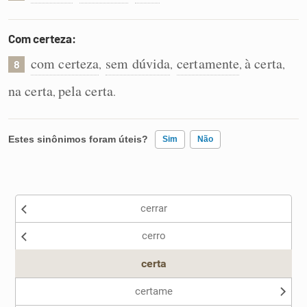
Com certeza:
com certeza
sem dúvida
certamente
à certa
,
,
,
,
8
na certa
pela certa
,
.
Estes sinônimos foram úteis?
Sim
Não
Existem sinônimos incorretos
cerrar
Nenhum dos sinônimos apresentados me ajudou
cerro
Outro
certa
certame