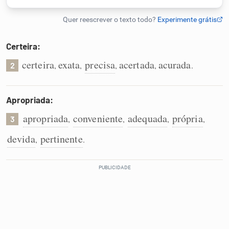
Humanizador de IA
Certeira:
certeira
exata
precisa
acertada
acurada
,
,
,
,
.
2
Cata-letras
Conexões
Apropriada:
apropriada
conveniente
adequada
própria
,
,
,
,
3
Caça-palavras
devida
pertinente
,
.
Dicionário
Sinônimos