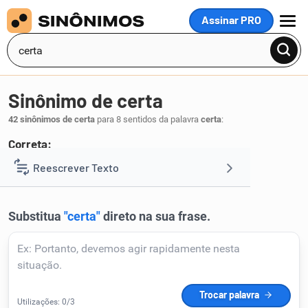
Assinar PRO
MENU
Sinônimo de certa
42 sinônimos de certa
para 8 sentidos da palavra
certa
:
Correta:
correta
verdadeira
bem
direita
Reescrever Texto
,
,
,
.
1
Resumir Texto
Corrigir Texto
Detector de IA