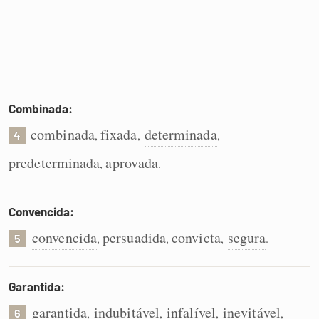
Combinada:
combinada
fixada
determinada
,
,
,
4
predeterminada
aprovada
,
.
Convencida:
convencida
persuadida
convicta
segura
,
,
,
.
5
Garantida:
garantida
indubitável
infalível
inevitável
,
,
,
,
6