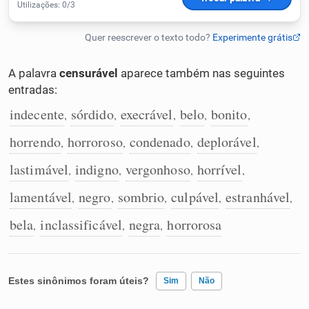
Humanizador de IA
A palavra
censurável
aparece também nas seguintes
entradas:
Cata-letras
indecente
sórdido
execrável
belo
bonito
,
,
,
,
,
Conexões
horrendo
horroroso
condenado
deplorável
,
,
,
,
lastimável
indigno
vergonhoso
horrível
,
,
,
,
Caça-palavras
lamentável
negro
sombrio
culpável
estranhável
,
,
,
,
,
bela
inclassificável
negra
horrorosa
,
,
,
Dicionário
Estes sinônimos foram úteis?
Sim
Não
Sinônimos