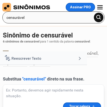
Assinar PRO
MENU
Sinônimo de censurável
6 sinônimos de censurável
para 1 sentido da palavra
censurável
:
abusivo
condenável
criticável
imperdoável
,
,
,
,
1
Reescrever Texto
repreensível
reprovável
,
.
Resumir Texto
Corrigir Texto
Detector de IA