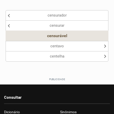
Existem sinônimos incorretos
censurador
Nenhum dos sinônimos apresentados me ajudou
censurar
Outro
censurável
centavo
centelha
Consultar
Dicionário
Sinônimos