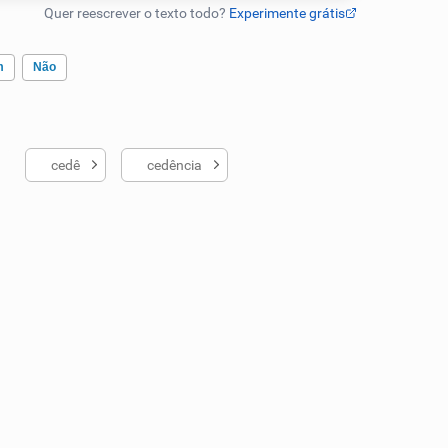
m
Não
cedê
cedência
ados me ajudou