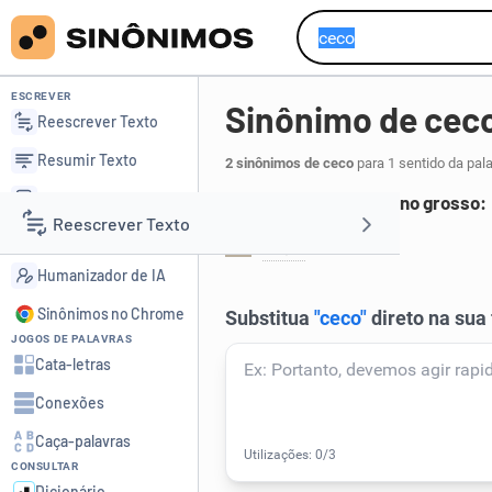
ESCREVER
Sinônimo de cec
Reescrever Texto
Resumir Texto
2 sinônimos de ceco
para 1 sentido da pal
Corrigir Texto
Parte inicial do intestino grosso:
Reescrever Texto
Detector de IA
cego
cécum
,
.
1
Humanizador de IA
Resumir Texto
Sinônimos no Chrome
JOGOS DE PALAVRAS
Corrigir Texto
Cata-letras
Conexões
Detector de IA
Caça-palavras
CONSULTAR
Humanizador de IA
Dicionário