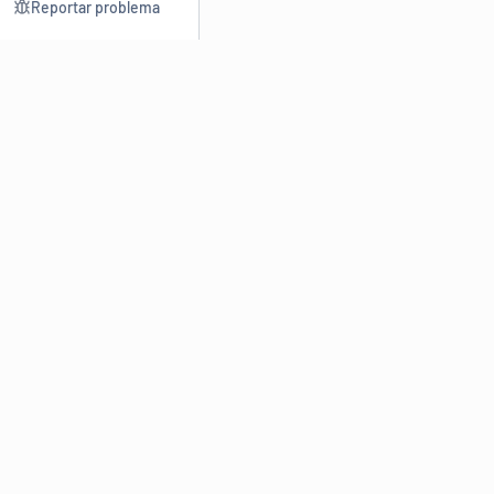
Reportar problema
Consultar
Escrev
Dicionário
Reescre
Sinônimos
Parafra
Conjugação
Corrigir
Antônimos
Resumir
O
Dicionário Online de Sinônimos
é parte do
Dicio.com.br
e
conta com mais de 30 mil sinônimos de palavras e de expressões
em português do Brasil.