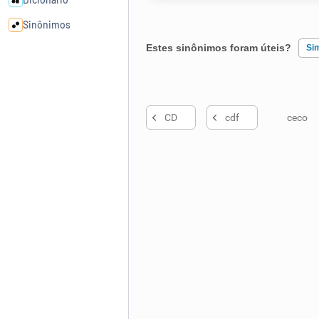
Sinônimos
Estes sinônimos foram úteis?
Si
Cata-letras
Existem sinônimos incorretos
Conexões
CD
cdf
ceco
Nenhum dos sinônimos apresent
Caça-palavras
Outro
Dicionário
Sinônimos