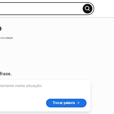
o
avra
ceco
: