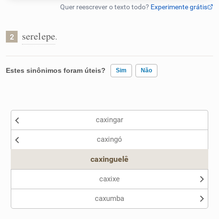
Resumir Texto
serelepe
.
2
Corrigir Texto
Detector de IA
Estes sinônimos foram úteis?
Sim
Não
Humanizador de IA
Existem sinônimos incorretos
caxingar
Nenhum dos sinônimos apresentados me ajudou
caxingó
Outro
Cata-letras
caxinguelê
Conexões
caxixe
caxumba
Caça-palavras