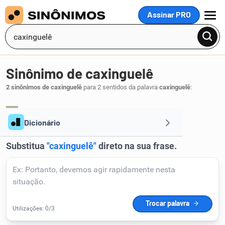
Assinar PRO
MENU
Sinônimo de caxinguelê
2 sinônimos de caxinguelê
para 2 sentidos da palavra
caxinguelê
:
esquilo
.
1
Dicionário
Sinônimos
Reescrever Texto