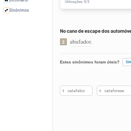
Sinônimos
Cata-letras
No cano de escape dos automóve
abafador
.
2
Conexões
Caça-palavras
Estes sinônimos foram úteis?
Si
Existem sinônimos incorretos
catafalco
cataforese
Nenhum dos sinônimos apresent
Dicionário
Outro
Sinônimos