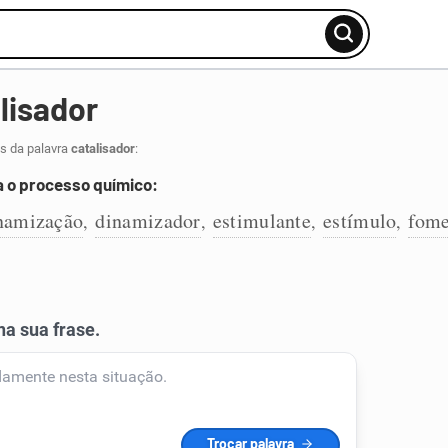
lisador
s da palavra
catalisador
:
a o processo químico:
namização
dinamizador
estimulante
estímulo
fome
,
,
,
,