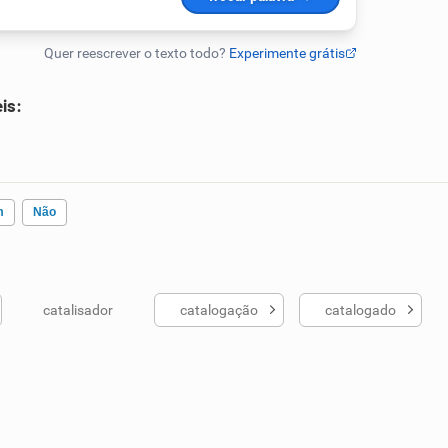
is:
m
Não
catalisador
catalogação
catalogado
ados me ajudou