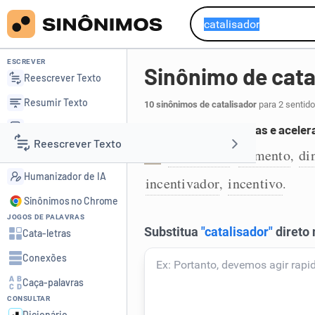
ESCREVER
Sinônimo de cata
Reescrever Texto
Resumir Texto
10 sinônimos de catalisador
para 2 sentido
Corrigir Texto
Que estimula mudanças e aceler
Reescrever Texto
Detector de IA
acelerador
alimento
di
,
,
1
Humanizador de IA
incentivador
incentivo
,
.
Resumir Texto
Sinônimos no Chrome
JOGOS DE PALAVRAS
Corrigir Texto
Cata-letras
Conexões
Detector de IA
Caça-palavras
CONSULTAR
Humanizador de IA
Dicionário