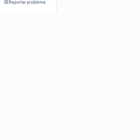
Reportar problema
Consultar
Escrev
Dicionário
Reescre
Sinônimos
Parafra
Conjugação
Corrigir
Antônimos
Resumir
O
Dicionário Online de Sinônimos
é parte do
Dicio.com.br
e
conta com mais de 30 mil sinônimos de palavras e de expressões
em português do Brasil.